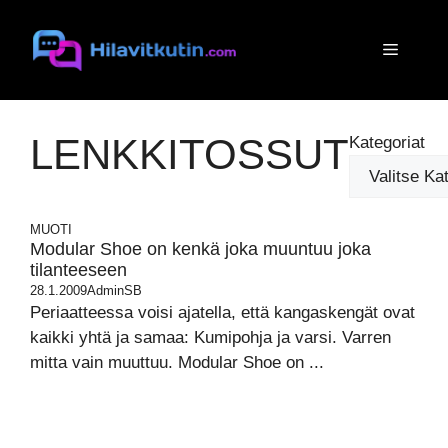
Siirry
sisältöön
Valikko
LENKKITOSSUT
Kategoriat
MUOTI
Modular Shoe on kenkä joka muuntuu joka
tilanteeseen
28.1.2009
AdminSB
Periaatteessa voisi ajatella, että kangaskengät ovat
kaikki yhtä ja samaa: Kumipohja ja varsi. Varren
mitta vain muuttuu. Modular Shoe on ...