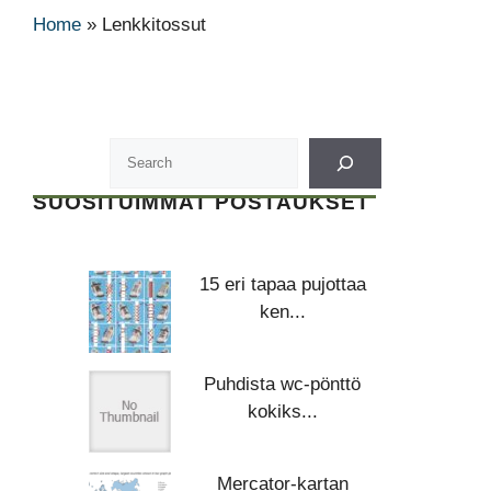
Home
»
Lenkkitossut
SUOSITUIMMAT POSTAUKSET
15 eri tapaa pujottaa
ken...
Puhdista wc-pönttö
kokiks...
Mercator-kartan