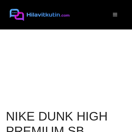
Siirry
sisältöön
Valikko
NIKE DUNK HIGH
PREMIUM SB