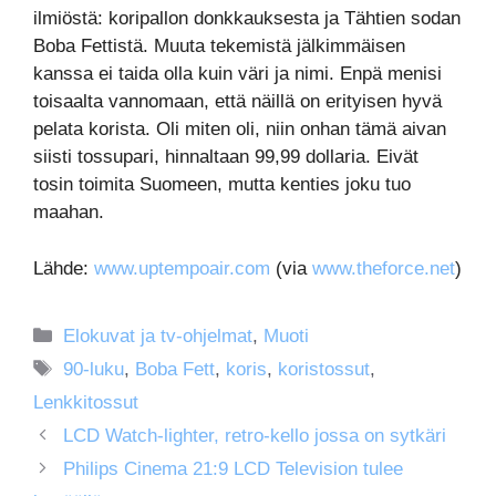
ilmiöstä: koripallon donkkauksesta ja Tähtien sodan
Boba Fettistä. Muuta tekemistä jälkimmäisen
kanssa ei taida olla kuin väri ja nimi. Enpä menisi
toisaalta vannomaan, että näillä on erityisen hyvä
pelata korista. Oli miten oli, niin onhan tämä aivan
siisti tossupari, hinnaltaan 99,99 dollaria. Eivät
tosin toimita Suomeen, mutta kenties joku tuo
maahan.
Lähde:
www.uptempoair.com
(via
www.theforce.net
)
Kategoriat
Elokuvat ja tv-ohjelmat
,
Muoti
Avainsanat
90-luku
,
Boba Fett
,
koris
,
koristossut
,
Lenkkitossut
LCD Watch-lighter, retro-kello jossa on sytkäri
Philips Cinema 21:9 LCD Television tulee