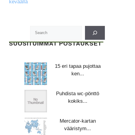
keväällä
SUOSITUIMMAT POSTAUKSET
15 eri tapaa pujottaa
ken...
Puhdista wc-pönttö
kokiks...
Mercator-kartan
vääristym...