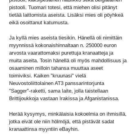
pistooli. Tuomari totesi, että miehen olisi pitänyt
tietää laittomista aseista. Lisäksi mies oli pöyhkeä
eikä osoittanut katumusta.
Ja kyllä mies aseista tiesikin. Hänellä oli nimittäin
myynnissä kokonaishinnaltaan n. 250000 euron
arvosta vaarattomaksi purettuja kranaatteja ja
muita aseita. Tosin hänellä oli myös mahdollisuus ja
osaaminen milloin tahansa muuttaa aseet
toimiviksi. Kaiken ”kruunasi” vielä
Neuvostoliittolainen AT3 panssarintorjunta
”Sagger”-raketti, sama laite, jolla taistellaan
Brittijoukkoja vastaan Irakissa ja Afganistanissa.
Herää kysymys, minkälaisia kokoelmia on ihmisillä,
jotka eivät ole niin hölmöjä, että pistävät sadat
kranaattinsa myyntiin eBayhin.