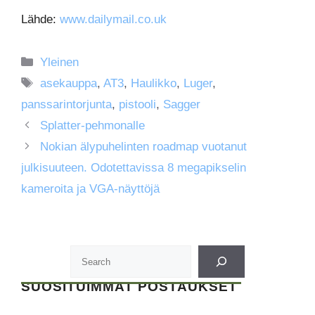
Lähde:
www.dailymail.co.uk
Kategoriat
Yleinen
Avainsanat
asekauppa
,
AT3
,
Haulikko
,
Luger
,
panssarintorjunta
,
pistooli
,
Sagger
Splatter-pehmonalle
Nokian älypuhelinten roadmap vuotanut
julkisuuteen. Odotettavissa 8 megapikselin
kameroita ja VGA-näyttöjä
SUOSITUIMMAT POSTAUKSET