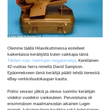
Olemme täällä Hilavitkuttimessa esitelleet
kaikenlaisia keräilijöitä kuten vaikkapa tämä
Tähtien sota -hahmojen megakeräilijä
. Kentiläinen
42-vuotias herra nimeltä David Sampson.
Epäonnekseen tämä keräilijä päätti tehdä tienestiä
eBay-verkkohuutokaupan kautta.
Poliisi seurasi jälkiä ja oikeus tuomitsi keräilijän
viideksi vuodeksi vankeuteen. Perusteluina oli
ensimmäisen maailmansodan aikainen Luger-
pistooli, kaksipesäinen haulikko sekä belgialainen