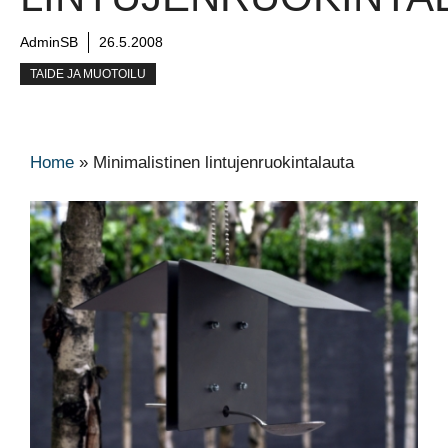
AdminSB
26.5.2008
TAIDE JA MUOTOILU
Home
»
Minimalistinen lintujenruokintalauta