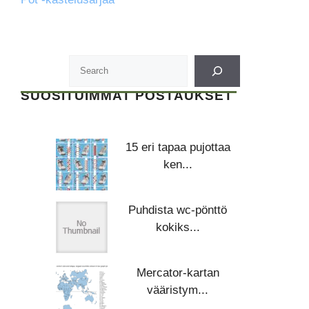
SUOSITUIMMAT POSTAUKSET
15 eri tapaa pujottaa
ken...
Puhdista wc-pönttö
kokiks...
Mercator-kartan
vääristym...