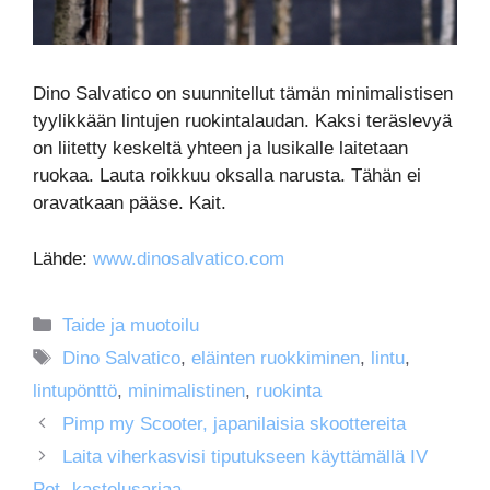
Dino Salvatico on suunnitellut tämän minimalistisen
tyylikkään lintujen ruokintalaudan. Kaksi teräslevyä
on liitetty keskeltä yhteen ja lusikalle laitetaan
ruokaa. Lauta roikkuu oksalla narusta. Tähän ei
oravatkaan pääse. Kait.
Lähde:
www.dinosalvatico.com
Kategoriat
Taide ja muotoilu
Avainsanat
Dino Salvatico
,
eläinten ruokkiminen
,
lintu
,
lintupönttö
,
minimalistinen
,
ruokinta
Pimp my Scooter, japanilaisia skoottereita
Laita viherkasvisi tiputukseen käyttämällä IV
Pot -kastelusarjaa