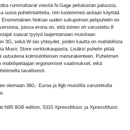
 jotka rummuttavat viestiä N-Gage pelialustan paluusta.
a uusia puhelinlaitteita, niin tuotenimeä aiotaan käyttää
. Ensimmäinen Nokian uuden sukupolven pelipuhelin on
 versiona, joissa erona on, että toinen on varustettu 8
istajat saavat tyytyä laajentamaan muistiaan
on 3G, sekä W-lan yhteydet, joiden kautta on mahdollista
a Music Store verkkokaupasta. Lisäksi puhelin pitää
ekä uutuutena kolmiulotteisen menurakenteen. Puhelimen
n mobiilipelaajan ergonomiset vaatimukset, eikä
elimella tavallisesti.
ee olemaan 360,- Euroa ja 8gb muistilla varustetulla
a.
vat N95 8GB edition, 5310 XpressMusic ja XpressMusic