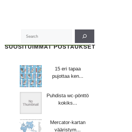
SUOSITUIMMAT POSTAUKSET
15 eri tapaa
pujottaa ken...
Puhdista wc-pönttö
kokiks...
Mercator-kartan
vääristym...