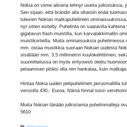
Nokia on viime aikoina tehnyt useita julkistuksia,
Sen sijaan, että brändin alla oltaisiin enää tuomass
tulevien Nokian matkapuhelinten ominaisuuksissa
nyt sitten esitelty. Puhelinta on saatavilla kahtena
gigatavun flash-muistilla, kun karvalakkimallin om
muistikorteilla. Muita ominaisuuksia puhelimessa 
mm. ostaa musiikkia suoraan Nokian uudesta Noki
sisällään mm. 3,5 millimetrin kuulokeliittimen, s
suunnittelussa on myös erityisesti otettu huomioo
pelaamisen pitäisi olla niin hankalaa, kuin matkapuh
Hintaa Nokia uuden pelipuhelimen perusmallilla tul
versiolla 430,- Euroa. Nämä hinnat tosin verottomi
Muita Nokian tänään julkistamia puhelinmalleja o
5610
Kategoriat
Pelaaminen