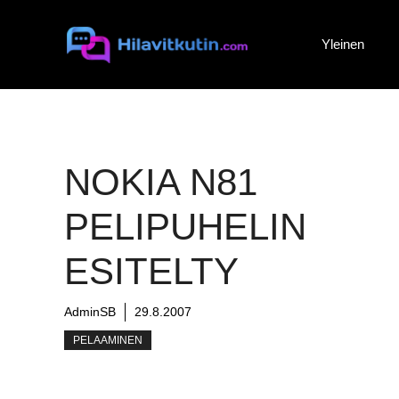
Siirry
sisältöön
Yleinen
NOKIA N81
PELIPUHELIN
ESITELTY
AdminSB
29.8.2007
PELAAMINEN