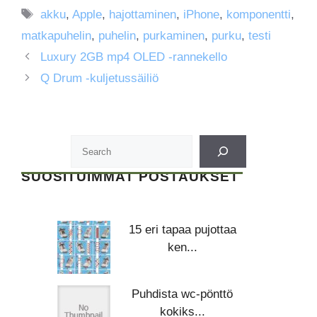
Avainsanat
akku
,
Apple
,
hajottaminen
,
iPhone
,
komponentti
,
matkapuhelin
,
puhelin
,
purkaminen
,
purku
,
testi
Luxury 2GB mp4 OLED -rannekello
Q Drum -kuljetussäiliö
SUOSITUIMMAT POSTAUKSET
15 eri tapaa pujottaa
ken...
Puhdista wc-pönttö
kokiks...