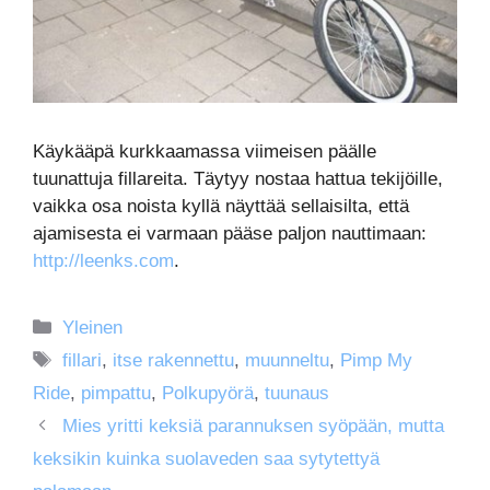
Käykääpä kurkkaamassa viimeisen päälle
tuunattuja fillareita. Täytyy nostaa hattua tekijöille,
vaikka osa noista kyllä näyttää sellaisilta, että
ajamisesta ei varmaan pääse paljon nauttimaan:
http://leenks.com
.
Kategoriat
Yleinen
Avainsanat
fillari
,
itse rakennettu
,
muunneltu
,
Pimp My
Ride
,
pimpattu
,
Polkupyörä
,
tuunaus
Mies yritti keksiä parannuksen syöpään, mutta
keksikin kuinka suolaveden saa sytytettyä