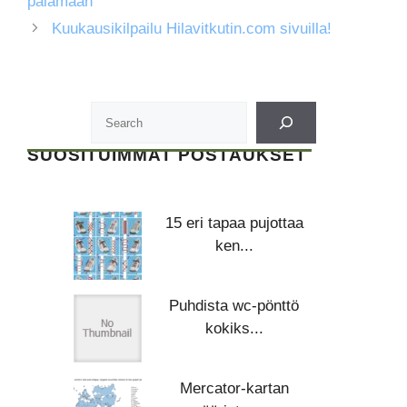
palamaan
Kuukausikilpailu Hilavitkutin.com sivuilla!
SUOSITUIMMAT POSTAUKSET
15 eri tapaa pujottaa
ken...
Puhdista wc-pönttö
kokiks...
Mercator-kartan