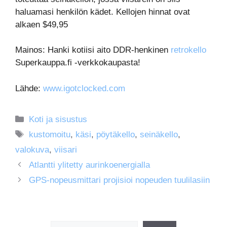
haluamasi henkilön kädet. Kellojen hinnat ovat
alkaen $49,95
Mainos: Hanki kotiisi aito DDR-henkinen
retrokello
Superkauppa.fi -verkkokaupasta!
Lähde:
www.igotclocked.com
Kategoriat
Koti ja sisustus
Avainsanat
kustomoitu
,
käsi
,
pöytäkello
,
seinäkello
,
valokuva
,
viisari
Atlantti ylitetty aurinkoenergialla
GPS-nopeusmittari projisioi nopeuden tuulilasiin