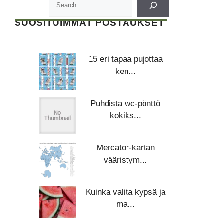
SUOSITUIMMAT POSTAUKSET
15 eri tapaa pujottaa
ken...
Puhdista wc-pönttö
kokiks...
Mercator-kartan
vääristym...
Kuinka valita kypsä ja
ma...