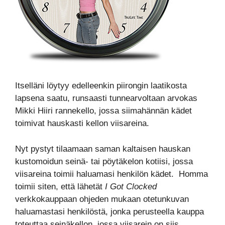
Itselläni löytyy edelleenkin piirongin laatikosta
lapsena saatu, runsaasti tunnearvoltaan arvokas
Mikki Hiiri rannekello, jossa siimahännän kädet
toimivat hauskasti kellon viisareina.
Nyt pystyt tilaamaan saman kaltaisen hauskan
kustomoidun seinä- tai pöytäkelon kotiisi, jossa
viisareina toimii haluamasi henkilön kädet. Homma
toimii siten, että lähetät
I Got Clocked
verkkokauppaan ohjeden mukaan otetunkuvan
haluamastasi henkilöstä, jonka perusteella kauppa
toteuttaa seinäkellon, jossa viisarein on siis