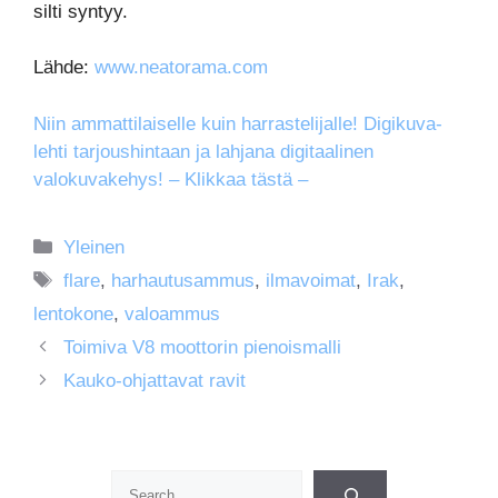
silti syntyy.
Lähde:
www.neatorama.com
Niin ammattilaiselle kuin harrastelijalle! Digikuva-
lehti tarjoushintaan ja lahjana digitaalinen
valokuvakehys! – Klikkaa tästä –
Kategoriat
Yleinen
Avainsanat
flare
,
harhautusammus
,
ilmavoimat
,
Irak
,
lentokone
,
valoammus
Toimiva V8 moottorin pienoismalli
Kauko-ohjattavat ravit