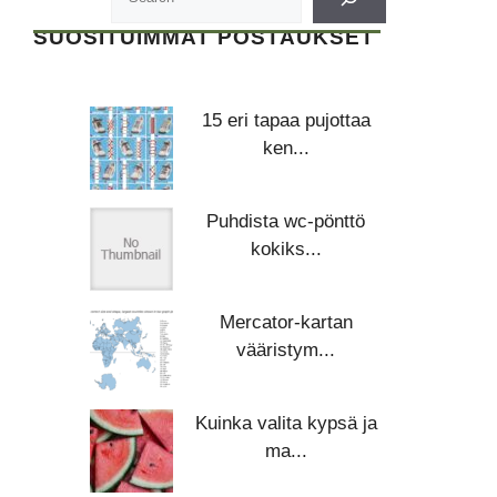
SUOSITUIMMAT POSTAUKSET
15 eri tapaa pujottaa
ken...
Puhdista wc-pönttö
kokiks...
Mercator-kartan
vääristym...
Kuinka valita kypsä ja
ma...