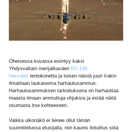
Oheisessa kuvassa esiintyy kaksi
Yhdysvaltain merijalkaväen
KC-130
Hercules
lentokonetta ja toisen näistä juuri Irakin
ilmatilaan laukaisema harhautusammus.
Harhautusammuksen tarkoituksena on harhauttaa
maasta ilmaan ammuttuja ohjuksia ja estää näitä
osumasta itse kohteeseen.
Vaikka ulkonäkö ei lienee ollut tämän
suunnittelussa etusijalla, niin kaunis ilotulitus siitä