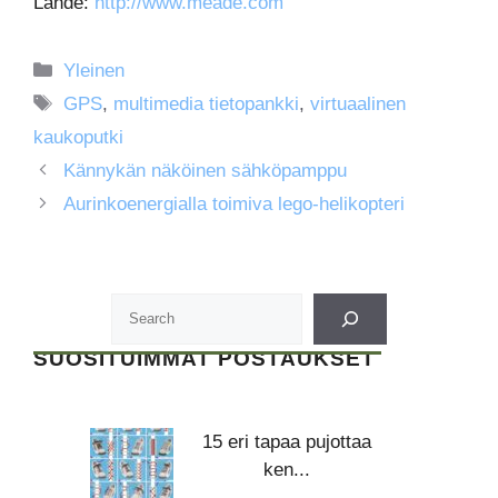
Lähde:
http://www.meade.com
Kategoriat
Yleinen
Avainsanat
GPS
,
multimedia tietopankki
,
virtuaalinen
kaukoputki
Kännykän näköinen sähköpamppu
Aurinkoenergialla toimiva lego-helikopteri
SUOSITUIMMAT POSTAUKSET
15 eri tapaa pujottaa
ken...