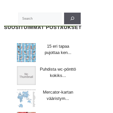
SUOSITUIMMAT POSTAUKSET
15 eri tapaa
pujottaa ken...
Puhdista wc-pönttö
kokiks...
Mercator-kartan
vääristym...