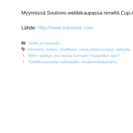
Myynnissä Soutions-webbikaupassa nimellä Cup-A-
Lähde:
http://www.solutions.com
Kategoriat
Taide ja muotoilu
Avainsanat
ilmatiivis
,
kotelo
,
muffinssi
,
rasia
,
säilytysrasia
,
välipala
Mihin päätyy, jos kaivaa tunnelin maapallon läpi?
Tulitikkurasiasta valmistettu neulanreikäkamera