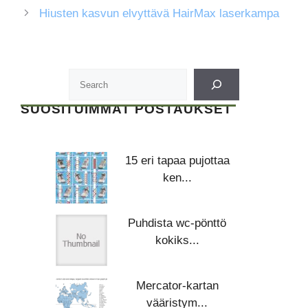
Hiusten kasvun elvyttävä HairMax laserkampa
SUOSITUIMMAT POSTAUKSET
15 eri tapaa pujottaa
ken...
Puhdista wc-pönttö
kokiks...
Mercator-kartan
vääristym...