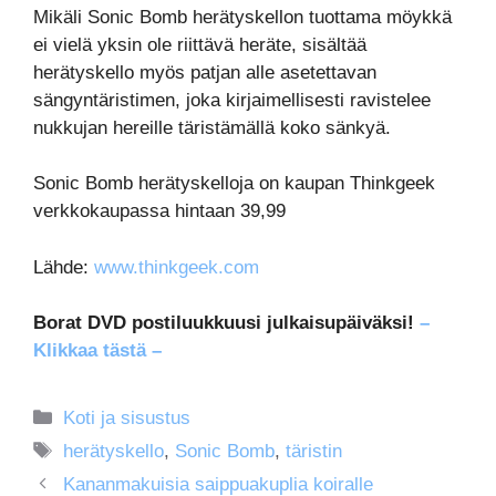
Mikäli Sonic Bomb herätyskellon tuottama möykkä
ei vielä yksin ole riittävä heräte, sisältää
herätyskello myös patjan alle asetettavan
sängyntäristimen, joka kirjaimellisesti ravistelee
nukkujan hereille täristämällä koko sänkyä.
Sonic Bomb herätyskelloja on kaupan Thinkgeek
verkkokaupassa hintaan 39,99
Lähde:
www.thinkgeek.com
Borat DVD postiluukkuusi julkaisupäiväksi!
–
Klikkaa tästä –
Kategoriat
Koti ja sisustus
Avainsanat
herätyskello
,
Sonic Bomb
,
täristin
Kananmakuisia saippuakuplia koiralle