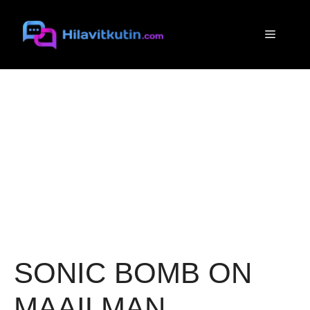
Siirry
sisältöön
Valikko
SONIC BOMB ON
MAAILMAN