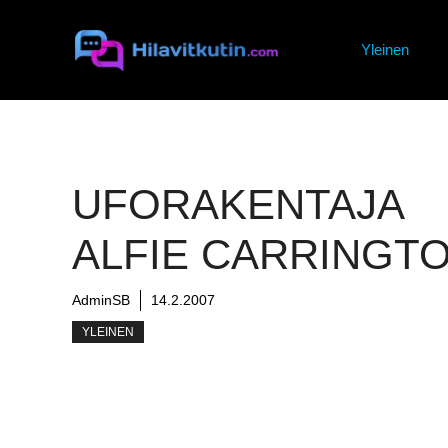
Siirry
sisältöön
Yleinen
UFORAKENTAJA
ALFIE CARRINGT
AdminSB
14.2.2007
YLEINEN