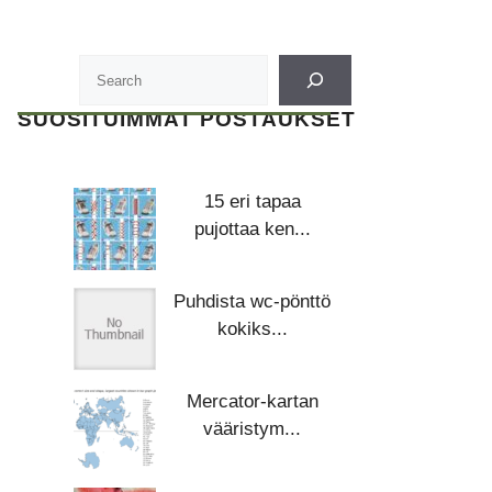
SUOSITUIMMAT POSTAUKSET
15 eri tapaa
pujottaa ken...
Puhdista wc-pönttö
kokiks...
Mercator-kartan
vääristym...