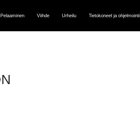
Pelaaminen
Viihde
Urheilu
Tietokoneet ja ohjelmointi
ON