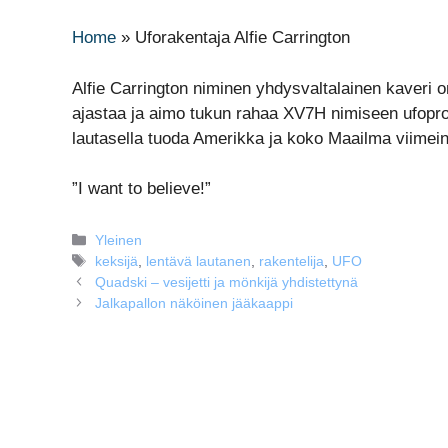
Home
»
Uforakentaja Alfie Carrington
Alfie Carrington niminen yhdysvaltalainen kaveri 
ajastaa ja aimo tukun rahaa XV7H nimiseen ufoprojk
lautasella tuoda Amerikka ja koko Maailma viimein
”I want to believe!”
Kategoriat
Yleinen
Avainsanat
keksijä
,
lentävä lautanen
,
rakentelija
,
UFO
Quadski – vesijetti ja mönkijä yhdistettynä
Jalkapallon näköinen jääkaappi