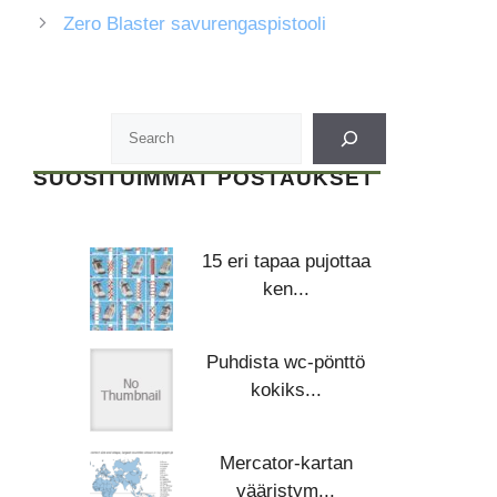
Zero Blaster savurengaspistooli
SUOSITUIMMAT POSTAUKSET
15 eri tapaa pujottaa
ken...
Puhdista wc-pönttö
kokiks...
Mercator-kartan
vääristym...