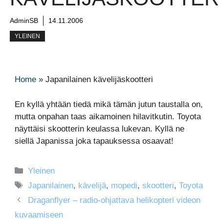
AdminSB
14.11.2006
YLEINEN
Home
»
Japanilainen kävelijäskootteri
En kyllä yhtään tiedä mikä tämän jutun taustalla on,
mutta onpahan taas aikamoinen hilavitkutin. Toyota
näyttäisi skootterin keulassa lukevan. Kyllä ne
siellä Japanissa joka tapauksessa osaavat!
Kategoriat
Yleinen
Avainsanat
Japanilainen
,
kävelijä
,
mopedi
,
skootteri
,
Toyota
Draganflyer – radio-ohjattava helikopteri videon
kuvaamiseen