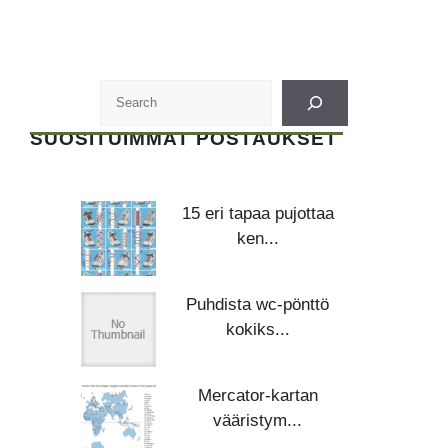
SUOSITUIMMAT POSTAUKSET
15 eri tapaa pujottaa
ken...
Puhdista wc-pönttö
kokiks...
Mercator-kartan
vääristym...