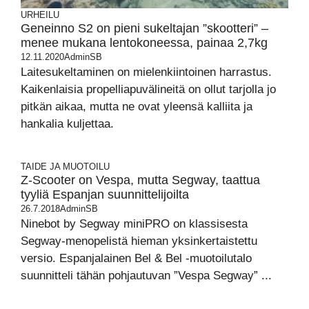
URHEILU
Geneinno S2 on pieni sukeltajan ”skootteri” –
menee mukana lentokoneessa, painaa 2,7kg
12.11.2020
AdminSB
Laitesukeltaminen on mielenkiintoinen harrastus.
Kaikenlaisia propelliapuvälineitä on ollut tarjolla jo
pitkän aikaa, mutta ne ovat yleensä kalliita ja
hankalia kuljettaa.
TAIDE JA MUOTOILU
Z-Scooter on Vespa, mutta Segway, taattua
tyyliä Espanjan suunnittelijoilta
26.7.2018
AdminSB
Ninebot by Segway miniPRO on klassisesta
Segway-menopelistä hieman yksinkertaistettu
versio. Espanjalainen Bel & Bel -muotoilutalo
suunnitteli tähän pohjautuvan ”Vespa Segway” ...