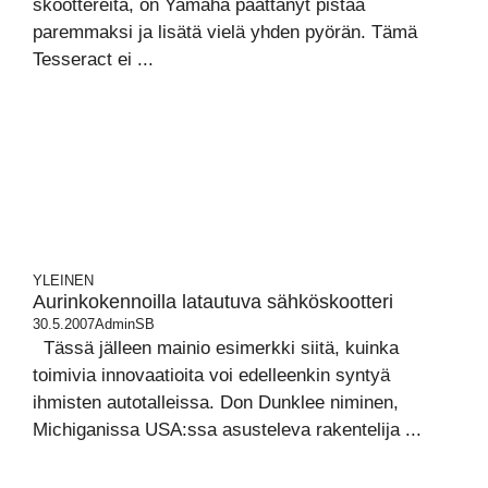
skoottereita, on Yamaha päättänyt pistää
paremmaksi ja lisätä vielä yhden pyörän. Tämä
Tesseract ei ...
YLEINEN
Aurinkokennoilla latautuva sähköskootteri
30.5.2007
AdminSB
Tässä jälleen mainio esimerkki siitä, kuinka
toimivia innovaatioita voi edelleenkin syntyä
ihmisten autotalleissa. Don Dunklee niminen,
Michiganissa USA:ssa asusteleva rakentelija ...