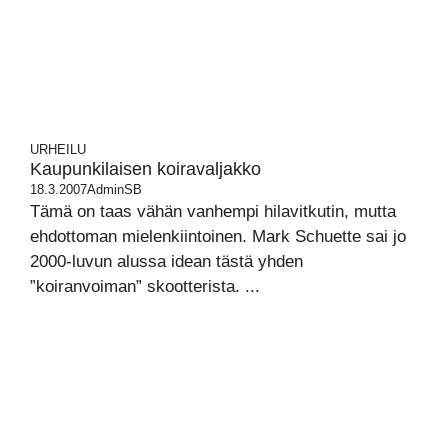
URHEILU
Kaupunkilaisen koiravaljakko
18.3.2007
AdminSB
Tämä on taas vähän vanhempi hilavitkutin, mutta
ehdottoman mielenkiintoinen. Mark Schuette sai jo
2000-luvun alussa idean tästä yhden
”koiranvoiman” skootterista. ...