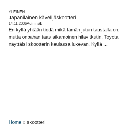
YLEINEN
Japanilainen kävelijäskootteri
14.11.2006
AdminSB
En kyllä yhtään tiedä mikä tämän jutun taustalla on,
mutta onpahan taas aikamoinen hilavitkutin. Toyota
näyttäisi skootterin keulassa lukevan. Kyllä ...
Home
»
skootteri