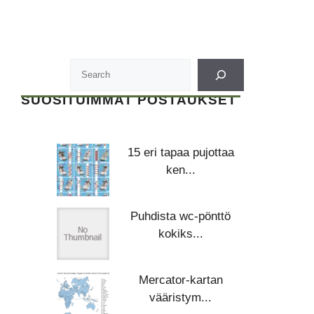
SUOSITUIMMAT POSTAUKSET
15 eri tapaa pujottaa
ken...
Puhdista wc-pönttö
kokiks...
Mercator-kartan
vääristym...