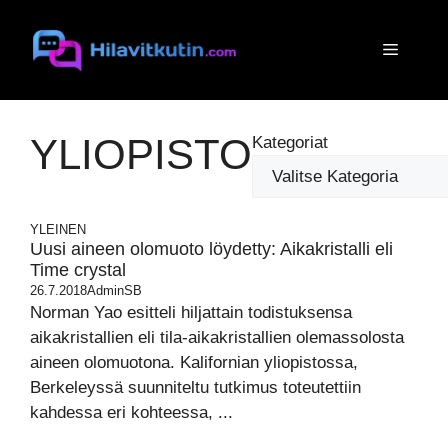
Siirry
sisältöön
Valikko
YLIOPISTO
Kategoriat
YLEINEN
Uusi aineen olomuoto löydetty: Aikakristalli eli
Time crystal
26.7.2018
AdminSB
Norman Yao esitteli hiljattain todistuksensa
aikakristallien eli tila-aikakristallien olemassolosta
aineen olomuotona. Kalifornian yliopistossa,
Berkeleyssä suunniteltu tutkimus toteutettiin
kahdessa eri kohteessa, ...