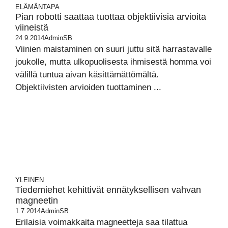
ELÄMÄNTAPA
Pian robotti saattaa tuottaa objektiivisia arvioita
viineistä
24.9.2014
AdminSB
Viinien maistaminen on suuri juttu sitä harrastavalle
joukolle, mutta ulkopuolisesta ihmisestä homma voi
välillä tuntua aivan käsittämättömältä.
Objektiivisten arvioiden tuottaminen ...
YLEINEN
Tiedemiehet kehittivät ennätyksellisen vahvan
magneetin
1.7.2014
AdminSB
Erilaisia voimakkaita magneetteja saa tilattua