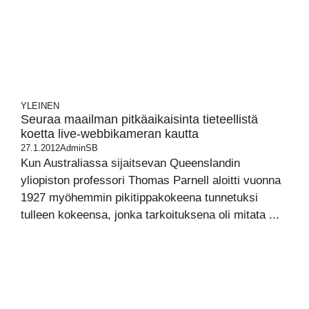
YLEINEN
Seuraa maailman pitkäaikaisinta tieteellistä
koetta live-webbikameran kautta
27.1.2012
AdminSB
Kun Australiassa sijaitsevan Queenslandin
yliopiston professori Thomas Parnell aloitti vuonna
1927 myöhemmin pikitippakokeena tunnetuksi
tulleen kokeensa, jonka tarkoituksena oli mitata ...