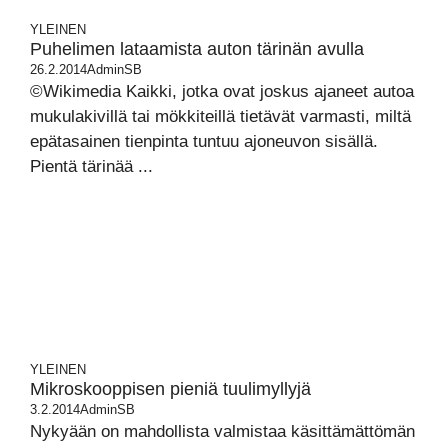
YLEINEN
Puhelimen lataamista auton tärinän avulla
26.2.2014
AdminSB
©Wikimedia Kaikki, jotka ovat joskus ajaneet autoa
mukulakivillä tai mökkiteillä tietävät varmasti, miltä
epätasainen tienpinta tuntuu ajoneuvon sisällä.
Pientä tärinää ...
YLEINEN
Mikroskooppisen pieniä tuulimyllyjä
3.2.2014
AdminSB
Nykyään on mahdollista valmistaa käsittämättömän