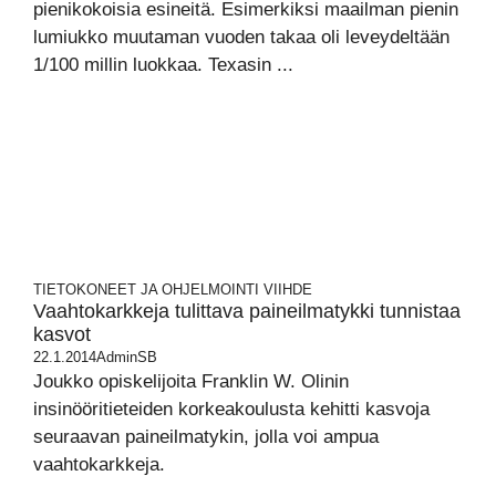
pienikokoisia esineitä. Esimerkiksi maailman pienin
lumiukko muutaman vuoden takaa oli leveydeltään
1/100 millin luokkaa. Texasin ...
TIETOKONEET JA OHJELMOINTI
VIIHDE
Vaahtokarkkeja tulittava paineilmatykki tunnistaa
kasvot
22.1.2014
AdminSB
Joukko opiskelijoita Franklin W. Olinin
insinööritieteiden korkeakoulusta kehitti kasvoja
seuraavan paineilmatykin, jolla voi ampua
vaahtokarkkeja.