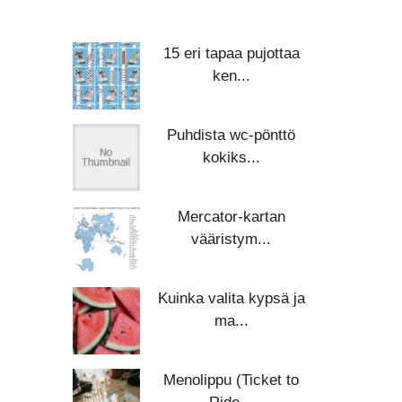
15 eri tapaa pujottaa
ken...
Puhdista wc-pönttö
kokiks...
Mercator-kartan
vääristym...
Kuinka valita kypsä ja
ma...
Menolippu (Ticket to