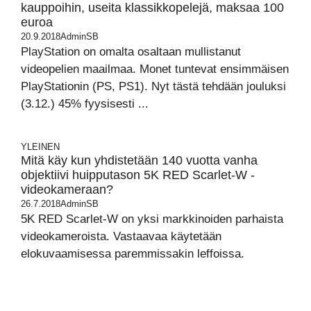
kauppoihin, useita klassikkopelejä, maksaa 100
euroa
20.9.2018
AdminSB
PlayStation on omalta osaltaan mullistanut
videopelien maailmaa. Monet tuntevat ensimmäisen
PlayStationin (PS, PS1). Nyt tästä tehdään jouluksi
(3.12.) 45% fyysisesti ...
YLEINEN
Mitä käy kun yhdistetään 140 vuotta vanha
objektiivi huipputason 5K RED Scarlet-W -
videokameraan?
26.7.2018
AdminSB
5K RED Scarlet-W on yksi markkinoiden parhaista
videokameroista. Vastaavaa käytetään
elokuvaamisessa paremmissakin leffoissa.