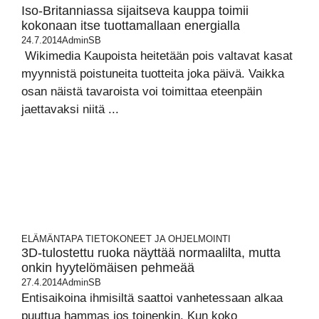
Iso-Britanniassa sijaitseva kauppa toimii
kokonaan itse tuottamallaan energialla
24.7.2014
AdminSB
Wikimedia Kaupoista heitetään pois valtavat kasat
myynnistä poistuneita tuotteita joka päivä. Vaikka
osan näistä tavaroista voi toimittaa eteenpäin
jaettavaksi niitä ...
ELÄMÄNTAPA
TIETOKONEET JA OHJELMOINTI
3D-tulostettu ruoka näyttää normaalilta, mutta
onkin hyytelömäisen pehmeää
27.4.2014
AdminSB
Entisaikoina ihmisiltä saattoi vanhetessaan alkaa
puuttua hammas jos toinenkin. Kun koko