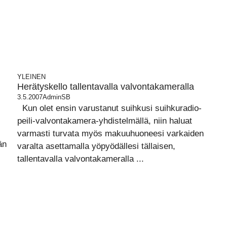
YLEINEN
Herätyskello tallentavalla valvontakameralla
3.5.2007
AdminSB
Kun olet ensin varustanut suihkusi suihkuradio-
peili-valvontakamera-yhdistelmällä, niin haluat
varmasti turvata myös makuuhuoneesi varkaiden
än
varalta asettamalla yöpyödällesi tällaisen,
tallentavalla valvontakameralla ...