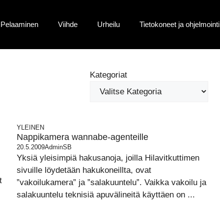
Pelaaminen
Viihde
Urheilu
Tietokoneet ja ohjelmointi
Kategoriat
YLEINEN
Nappikamera wannabe-agenteille
20.5.2009
AdminSB
Yksiä yleisimpiä hakusanoja, joilla Hilavitkuttimen
sivuille löydetään hakukoneillta, ovat
t
”vakoilukamera” ja ”salakuuntelu”. Vaikka vakoilu ja
salakuuntelu teknisiä apuvälineitä käyttäen on ...