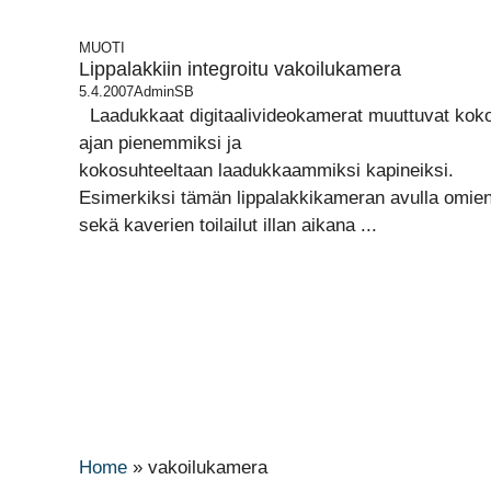
MUOTI
Lippalakkiin integroitu vakoilukamera
5.4.2007
AdminSB
Laadukkaat digitaalivideokamerat muuttuvat kok
ajan pienemmiksi ja
kokosuhteeltaan laadukkaammiksi kapineiksi.
Esimerkiksi tämän lippalakkikameran avulla omien
sekä kaverien toilailut illan aikana ...
Home
»
vakoilukamera