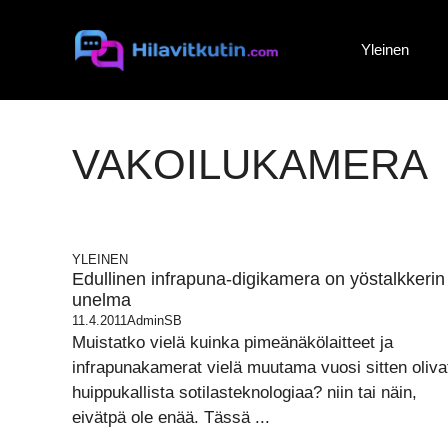
Siirry
sisältöön
Yleinen
VAKOILUKAMERA
YLEINEN
Edullinen infrapuna-digikamera on yöstalkkerin
unelma
11.4.2011
AdminSB
Muistatko vielä kuinka pimeänäkölaitteet ja
infrapunakamerat vielä muutama vuosi sitten oliva
huippukallista sotilasteknologiaa? niin tai näin,
eivätpä ole enää. Tässä ...