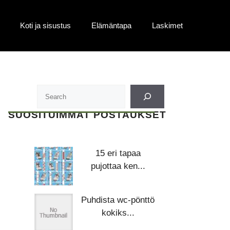
Koti ja sisustus
Elämäntapa
Laskimet
SUOSITUIMMAT POSTAUKSET
15 eri tapaa
pujottaa ken...
Puhdista wc-pönttö
kokiks...