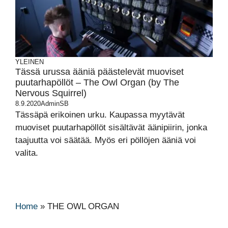
YLEINEN
Tässä urussa ääniä päästelevät muoviset
puutarhapöllöt – The Owl Organ (by The
Nervous Squirrel)
8.9.2020
AdminSB
Tässäpä erikoinen urku. Kaupassa myytävät
muoviset puutarhapöllöt sisältävät äänipiirin, jonka
taajuutta voi säätää. Myös eri pöllöjen ääniä voi
valita.
Home
»
THE OWL ORGAN