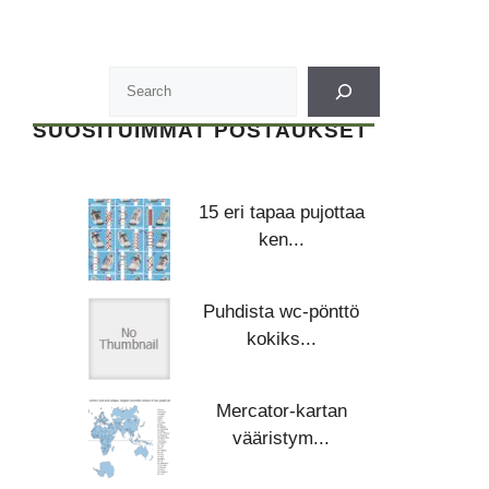
SUOSITUIMMAT POSTAUKSET
15 eri tapaa pujottaa
ken...
Puhdista wc-pönttö
kokiks...
Mercator-kartan
vääristym...