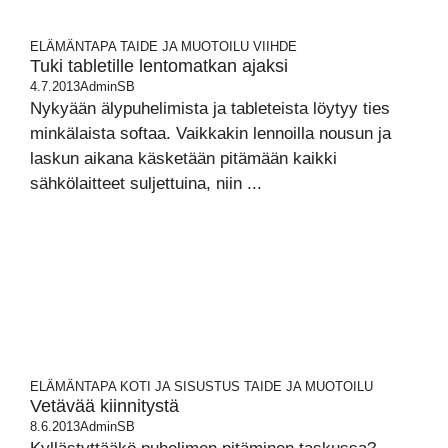
ELÄMÄNTAPA
TAIDE JA MUOTOILU
VIIHDE
Tuki tabletille lentomatkan ajaksi
4.7.2013
AdminSB
Nykyään älypuhelimista ja tableteista löytyy ties
minkälaista softaa. Vaikkakin lennoilla nousun ja
laskun aikana käsketään pitämään kaikki
sähkölaitteet suljettuina, niin ...
ELÄMÄNTAPA
KOTI JA SISUSTUS
TAIDE JA MUOTOILU
Vetävää kiinnitystä
8.6.2013
AdminSB