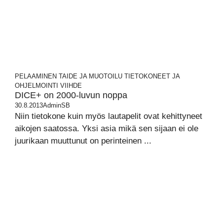
PELAAMINEN
TAIDE JA MUOTOILU
TIETOKONEET JA
OHJELMOINTI
VIIHDE
DICE+ on 2000-luvun noppa
30.8.2013
AdminSB
Niin tietokone kuin myös lautapelit ovat kehittyneet
aikojen saatossa. Yksi asia mikä sen sijaan ei ole
juurikaan muuttunut on perinteinen ...