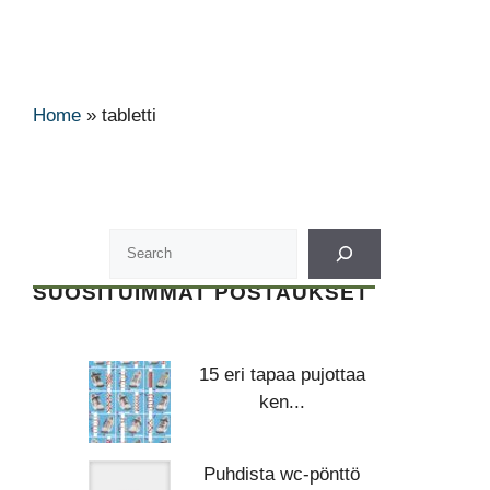
Home
»
tabletti
SUOSITUIMMAT POSTAUKSET
15 eri tapaa pujottaa
ken...
Puhdista wc-pönttö