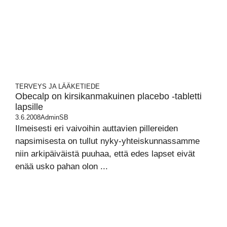
TERVEYS JA LÄÄKETIEDE
Obecalp on kirsikanmakuinen placebo -tabletti
lapsille
3.6.2008
AdminSB
Ilmeisesti eri vaivoihin auttavien pillereiden
napsimisesta on tullut nyky-yhteiskunnassamme
niin arkipäiväistä puuhaa, että edes lapset eivät
enää usko pahan olon ...