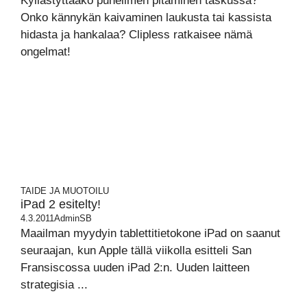
Kyllästyttääkö puhelimen pitäminen taskussa?
Onko kännykän kaivaminen laukusta tai kassista
hidasta ja hankalaa? Clipless ratkaisee nämä
ongelmat!
TAIDE JA MUOTOILU
iPad 2 esitelty!
4.3.2011
AdminSB
Maailman myydyin tablettitietokone iPad on saanut
seuraajan, kun Apple tällä viikolla esitteli San
Fransiscossa uuden iPad 2:n. Uuden laitteen
strategisia ...