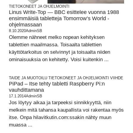
TIETOKONEET JA OHJELMOINTI
Linus Write-Top — BBC esittelee vuonna 1988
ensimmäisiä tabletteja Tomorrow’s World -
ohjelmassaan
8.10.2020
AdminSB
Olemme nähneet melko nopean kehityksen
tablettien maailmassa. Toisaalta tablettien
käyttötarkoitus on selvinnyt ja toisaalta niiden
ominaisuuksia on kehitetty. Voisi kuitenkin ...
TAIDE JA MUOTOILU
TIETOKONEET JA OHJELMOINTI
VIIHDE
PiPad – Itse tehty tabletti Raspberry Pi:n
vauhdittamana
17.1.2014
AdminSB
Jos löytyy aikaa ja tarpeeksi sinnikkyyttä, niin
melkein mitä tahansa kaupallista voi rakentaa myös
itse. Onpa hilavitkutin.com:ssakin nähty muun
muassa ...