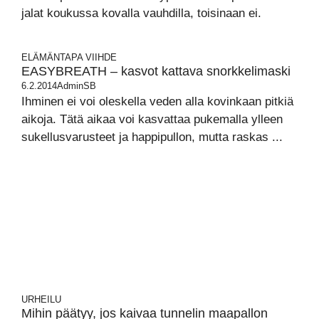
jalat koukussa kovalla vauhdilla, toisinaan ei.
ELÄMÄNTAPA
VIIHDE
EASYBREATH – kasvot kattava snorkkelimaski
6.2.2014
AdminSB
Ihminen ei voi oleskella veden alla kovinkaan pitkiä
aikoja. Tätä aikaa voi kasvattaa pukemalla ylleen
sukellusvarusteet ja happipullon, mutta raskas ...
URHEILU
Mihin päätyy, jos kaivaa tunnelin maapallon