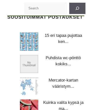
SUOSITUIMMAT POSTAUKSET
15 eri tapaa pujottaa
ken...
Puhdista wc-pönttö
kokiks...
Mercator-kartan
vääristym...
Kuinka valita kypsä ja
ma...