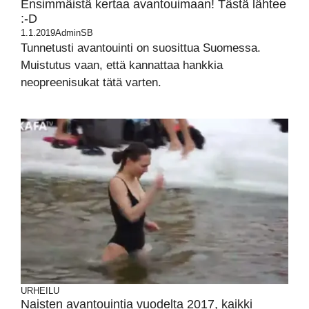
Ensimmäistä kertaa avantouimaan! Tästä lähtee
:-D
1.1.2019
AdminSB
Tunnetusti avantouinti on suosittua Suomessa.
Muistutus vaan, että kannattaa hankkia
neopreenisukat tätä varten.
URHEILU
Naisten avantouintia vuodelta 2017, kaikki