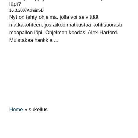
läpi?
16.3.2007
AdminSB
Nyt on tehty ohjelma, jolla voi selvittää
matkakohteen, jos aikoo matkustaa kohtisuorasti
maapallon läpi. Ohjelman koodasi Alex Harford.
Muistakaa hankkia ...
Home
»
sukellus