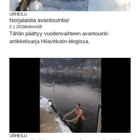
URHEILU
Norjalaista avantouintia!
2.1.2019
AdminSB
Tähän päättyy vuodenvaihteen avantouinti-
artikkelisarja Hilavitkutin-blogissa.
URHEILU