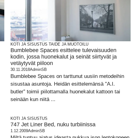
KOTI JA SISUSTUS
TAIDE JA MUOTOILU
Bumblebee Spaces esittelee tulevaisuuden
kodin, jossa huonekalut ja seinät siirtyvät ja
vetäytyvät piiloon
30.11.2018
AdminSB
Bumblebee Spaces on tarttunut uusiin metodeihin
sisustaa asuntoja. Heidän esittelemänsä ”A.I.
butler” toimii piilottamalla huonekalut kattoon tai
seinään kun niitä ...
KOTI JA SISUSTUS
747 Jet Liner Bed, nuku turbiinissa
1.12.2009
AdminSB
Miltä tuntuu ajatus ideasta nukkua ison lentokoneen