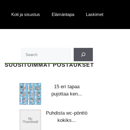
Koti ja sisustus
Elämäntapa
Laskimet
SUOSITUIMMAT POSTAUKSET
15 eri tapaa
pujottaa ken...
Puhdista wc-pönttö
kokiks...