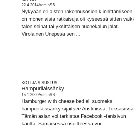
22.4.2014
AdminSB
Nykyään erilaisten rakennusosien kiinnittämiseen
on monenlaisia ratkaisuja oli kyseessä sitten vaik
talon seinät tai yksittäisen huonekalun jalat.
Virolainen Unepesa sen ...
KOTI JA SISUSTUS
Hampurilaissänky
15.1.2009
AdminSB
Hamburger with cheese bed eli suomeksi
hampurilaissänky sijaitsee Austinissa, Teksasissa
Tämän asian voi tarkistaa Facebook -fanisivun
kautta. Samaisessa osoitteessa voi ...