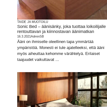
TAIDE JA MUOTOILU
Sonic Bed – äänisänky, joka tuottaa loikoilijalle
rentouttavan ja kiinnostavan äänimatkan
16.3.2021
AdminSB
Ääni on ihmiselle oleellinen tapa ymmärtää
ympäristöä. Monesti ei tule ajatelleeksi, että ääni
myös aiheuttaa kehomme värähtelyä. Erilaiset
taajuudet vaikuttavat ...