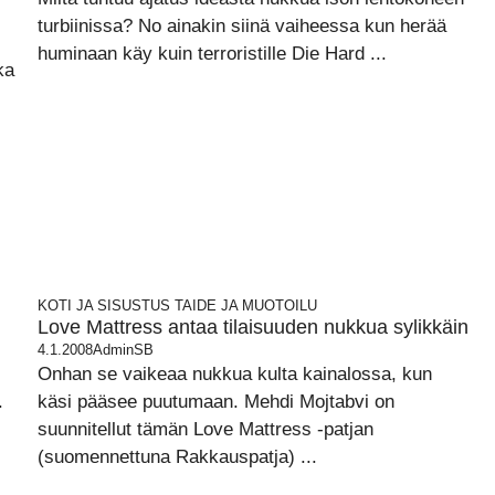
turbiinissa? No ainakin siinä vaiheessa kun herää
huminaan käy kuin terroristille Die Hard ...
ka
KOTI JA SISUSTUS
TAIDE JA MUOTOILU
Love Mattress antaa tilaisuuden nukkua sylikkäin
4.1.2008
AdminSB
Onhan se vaikeaa nukkua kulta kainalossa, kun
.
käsi pääsee puutumaan. Mehdi Mojtabvi on
suunnitellut tämän Love Mattress -patjan
(suomennettuna Rakkauspatja) ...