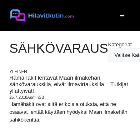
Siirry
sisältöön
Valikko
SÄHKÖVARAUS
Kategoriat
YLEINEN
Hämähäkit lentävät Maan ilmakehän
sähkövarauksilla, eivät ilmavirtauksilla – Tutkijat
yllättyivät!
26.7.2018
AdminSB
Hämähäkit ovat siitä erikoisia otuksia, että ne
osaavat lentää käyttäen hyödyksi Maan ilmakehän
sähkökenttiä.