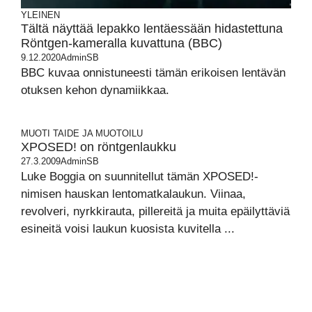
YLEINEN
Tältä näyttää lepakko lentäessään hidastettuna
Röntgen-kameralla kuvattuna (BBC)
9.12.2020
AdminSB
BBC kuvaa onnistuneesti tämän erikoisen lentävän
otuksen kehon dynamiikkaa.
MUOTI
TAIDE JA MUOTOILU
XPOSED! on röntgenlaukku
27.3.2009
AdminSB
Luke Boggia on suunnitellut tämän XPOSED!-
nimisen hauskan lentomatkalaukun. Viinaa,
revolveri, nyrkkirauta, pillereitä ja muita epäilyttäviä
esineitä voisi laukun kuosista kuvitella ...