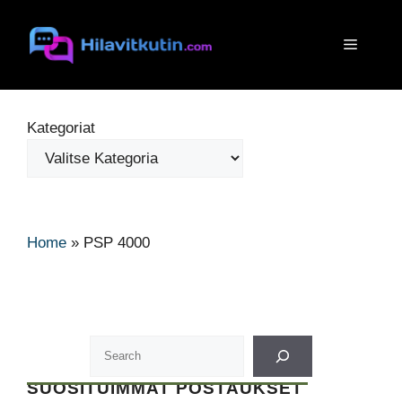
Siirry
sisältöön
Valikko
Kategoriat
Home
»
PSP 4000
SUOSITUIMMAT POSTAUKSET