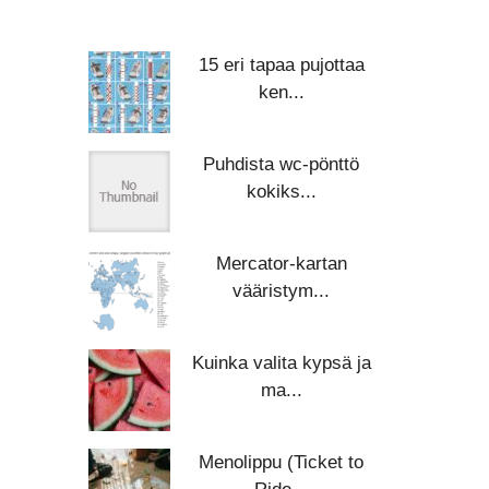
15 eri tapaa pujottaa
ken...
Puhdista wc-pönttö
kokiks...
Mercator-kartan
vääristym...
Kuinka valita kypsä ja
ma...
Menolippu (Ticket to