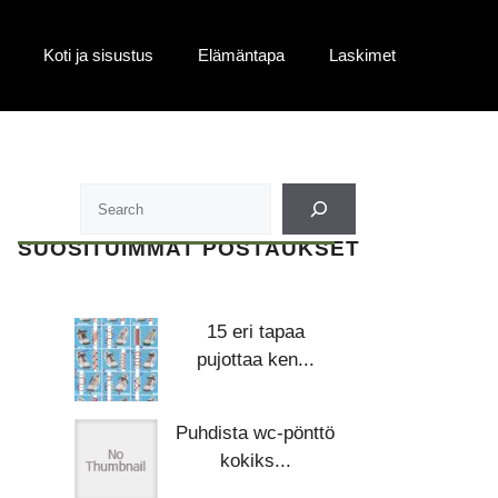
Koti ja sisustus
Elämäntapa
Laskimet
SUOSITUIMMAT POSTAUKSET
15 eri tapaa
pujottaa ken...
Puhdista wc-pönttö
kokiks...