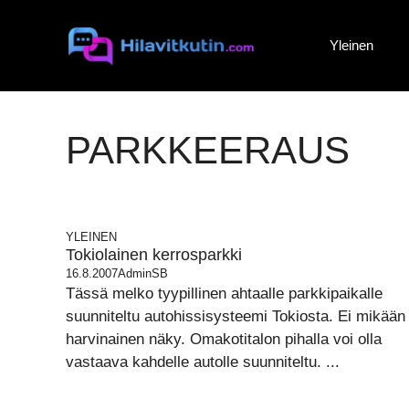
Siirry
sisältöön
Yleinen
PARKKEERAUS
YLEINEN
Tokiolainen kerrosparkki
16.8.2007
AdminSB
Tässä melko tyypillinen ahtaalle parkkipaikalle
suunniteltu autohissisysteemi Tokiosta. Ei mikään
harvinainen näky. Omakotitalon pihalla voi olla
vastaava kahdelle autolle suunniteltu. ...