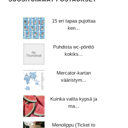
15 eri tapaa pujottaa
ken...
Puhdista wc-pönttö
kokiks...
Mercator-kartan
vääristym...
Kuinka valita kypsä ja
ma...
Menolippu (Ticket to