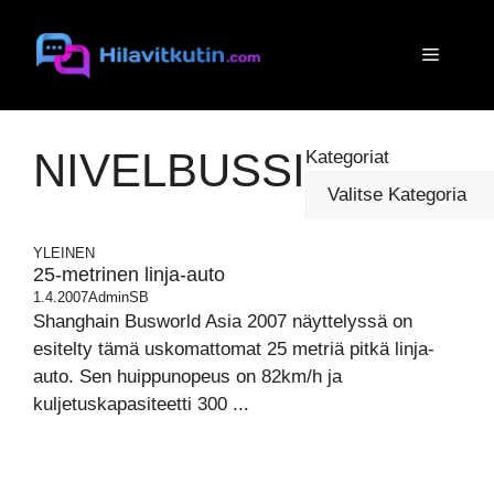
Siirry
sisältöön
Valikko
NIVELBUSSI
Kategoriat
YLEINEN
25-metrinen linja-auto
1.4.2007
AdminSB
Shanghain Busworld Asia 2007 näyttelyssä on
esitelty tämä uskomattomat 25 metriä pitkä linja-
auto. Sen huippunopeus on 82km/h ja
kuljetuskapasiteetti 300 ...