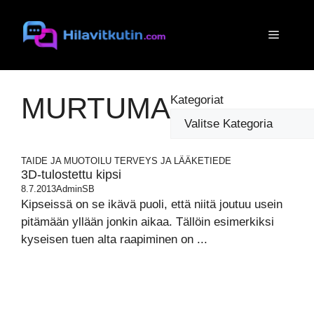
Siirry
sisältöön
Valikko
MURTUMA
Kategoriat
TAIDE JA MUOTOILU
TERVEYS JA LÄÄKETIEDE
3D-tulostettu kipsi
8.7.2013
AdminSB
Kipseissä on se ikävä puoli, että niitä joutuu usein
pitämään yllään jonkin aikaa. Tällöin esimerkiksi
kyseisen tuen alta raapiminen on ...