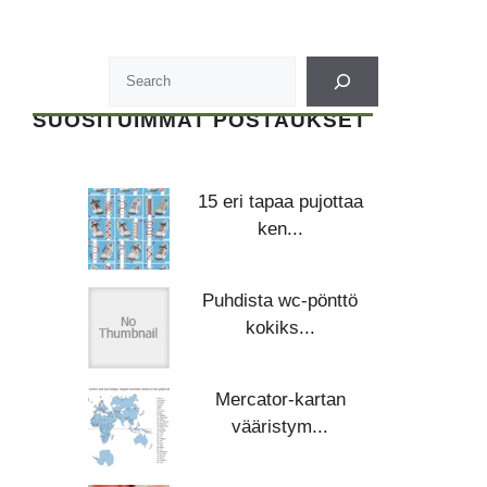
SUOSITUIMMAT POSTAUKSET
15 eri tapaa pujottaa
ken...
Puhdista wc-pönttö
kokiks...
Mercator-kartan
vääristym...