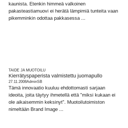
kaunista. Etenkin himmeä valkoinen
pakasteastiamuovi ei herätä lämpimiä tunteita vaan
pikemminkin odottaa pakkasessa ...
TAIDE JA MUOTOILU
Kierrätyspaperista valmistettu juomapullo
27.11.2008
AdminSB
Tämä innovaatio kuuluu ehdottomasti sarjaan
ideoita, joita täytyy ihmetellä että ”miksi kukaan ei
ole aikaisemmin keksinyt”. Muotoilutoimiston
nimeltään Brand Image ...