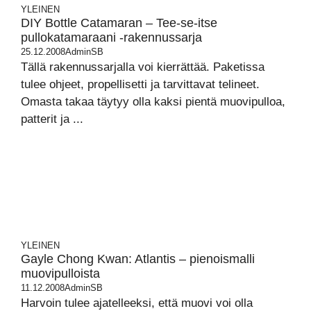
YLEINEN
DIY Bottle Catamaran – Tee-se-itse
pullokatamaraani -rakennussarja
25.12.2008
AdminSB
Tällä rakennussarjalla voi kierrättää. Paketissa
tulee ohjeet, propellisetti ja tarvittavat telineet.
Omasta takaa täytyy olla kaksi pientä muovipulloa,
patterit ja ...
YLEINEN
Gayle Chong Kwan: Atlantis – pienoismalli
muovipulloista
11.12.2008
AdminSB
Harvoin tulee ajatelleeksi, että muovi voi olla