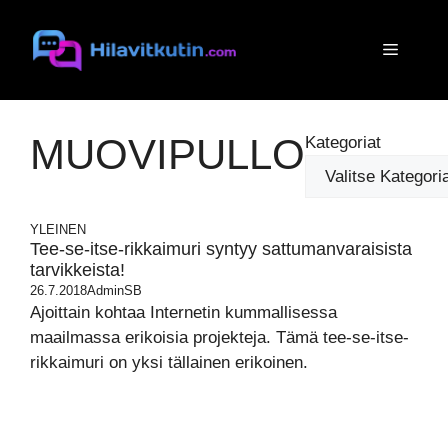
Siirry
sisältöön
Valikko
MUOVIPULLO
Kategoriat
YLEINEN
Tee-se-itse-rikkaimuri syntyy sattumanvaraisista
tarvikkeista!
26.7.2018
AdminSB
Ajoittain kohtaa Internetin kummallisessa
maailmassa erikoisia projekteja. Tämä tee-se-itse-
rikkaimuri on yksi tällainen erikoinen.