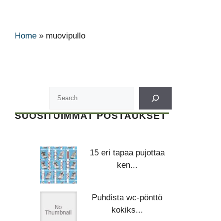
Home
»
muovipullo
SUOSITUIMMAT POSTAUKSET
15 eri tapaa pujottaa
ken...
Puhdista wc-pönttö
kokiks...