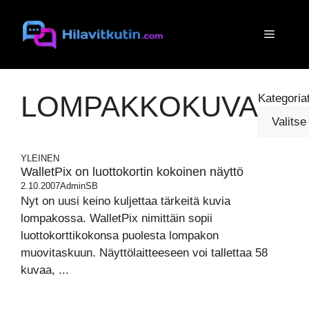
Siirry
sisältöön
Valikko
LOMPAKKOKUVA
Kategoria
YLEINEN
WalletPix on luottokortin kokoinen näyttö
2.10.2007
AdminSB
Nyt on uusi keino kuljettaa tärkeitä kuvia
lompakossa. WalletPix nimittäin sopii
luottokorttikokonsa puolesta lompakon
muovitaskuun. Näyttölaitteeseen voi tallettaa 58
kuvaa, ...