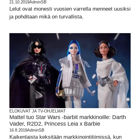
21.10.2019
AdminSB
Lelut ovat monesti vuosien varrella menneet uusiksi
ja pohditaan mikä on turvallista.
ELOKUVAT JA TV-OHJELMAT
Mattel tuo Star Wars -barbit markkinoille: Darth
Vader, R2D2, Princess Leia x Barbie
16.8.2019
AdminSB
Kaikenlaista keksitään markkinointitiimissä, kun