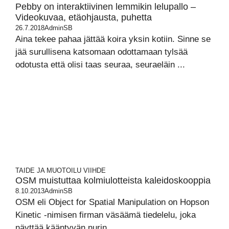
Pebby on interaktiivinen lemmikin lelupallo –
Videokuvaa, etäohjausta, puhetta
26.7.2018
AdminSB
Aina tekee pahaa jättää koira yksin kotiin. Sinne se
jää surullisena katsomaan odottamaan tylsää
odotusta että olisi taas seuraa, seuraeläin ...
TAIDE JA MUOTOILU
VIIHDE
OSM muistuttaa kolmiulotteista kaleidoskooppia
8.10.2013
AdminSB
OSM eli Object for Spatial Manipulation on Hopson
Kinetic -nimisen firman väsäämä tiedelelu, joka
näyttää kääntyvän nurin.