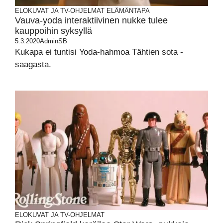
ELOKUVAT JA TV-OHJELMAT
ELÄMÄNTAPA
Vauva-yoda interaktiivinen nukke tulee
kauppoihin syksyllä
5.3.2020
AdminSB
Kukapa ei tuntisi Yoda-hahmoa Tähtien sota -
saagasta.
ELOKUVAT JA TV-OHJELMAT