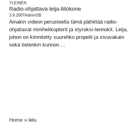
YLEINEN
Radio-ohjattava leija-liitokone
3.9.2007
AdminSB
Ainakin videon perusteella tämä päihittää radio-
ohjattavat minihelikopterit ja styroksi-lennokit. Leija,
johon on kiinnitetty suurehko propelli ja sivuvakain
sekä tietenkin kunnon ...
Home
»
lelu