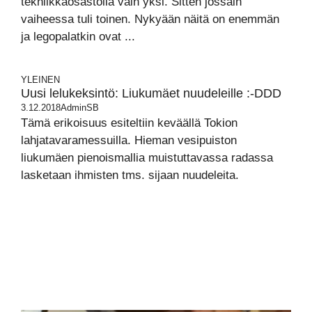
tekniikkaosastolla vain yksi. Sitten jossain
vaiheessa tuli toinen. Nykyään näitä on enemmän
ja legopalatkin ovat ...
YLEINEN
Uusi lelukeksintö: Liukumäet nuudeleille :-DDD
3.12.2018
AdminSB
Tämä erikoisuus esiteltiin keväällä Tokion
lahjatavaramessuilla. Hieman vesipuiston
liukumäen pienoismallia muistuttavassa radassa
lasketaan ihmisten tms. sijaan nuudeleita.