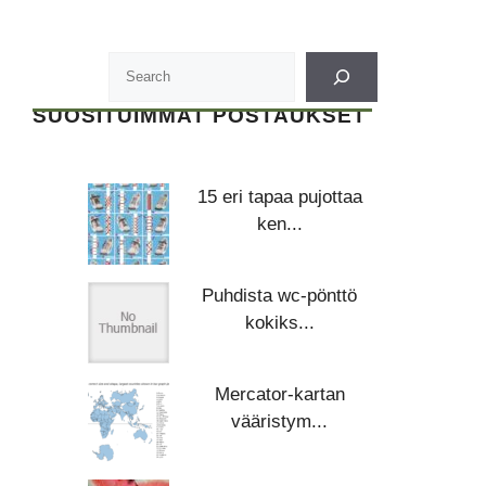
SUOSITUIMMAT POSTAUKSET
15 eri tapaa pujottaa
ken...
Puhdista wc-pönttö
kokiks...
Mercator-kartan
vääristym...