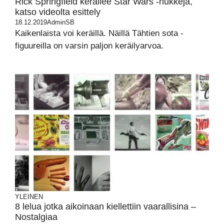
Rick Springfield keräilee Star Wars -nukkeja,
katso videolta esittely
18.12.2019
AdminSB
Kaikenlaista voi keräillä. Näillä Tähtien sota -
figuureilla on varsin paljon keräilyarvoa.
YLEINEN
8 lelua jotka aikoinaan kiellettiin vaarallisina –
Nostalgiaa