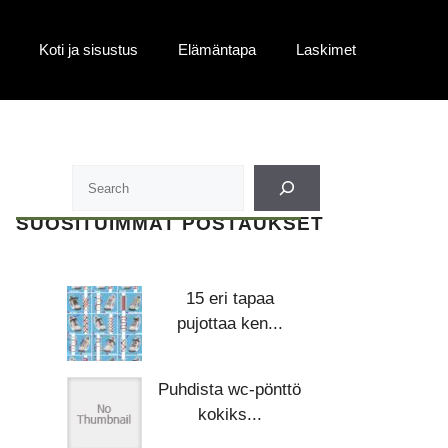
Koti ja sisustus
Elämäntapa
Laskimet
SUOSITUIMMAT POSTAUKSET
15 eri tapaa
pujottaa ken...
Puhdista wc-pönttö
kokiks...