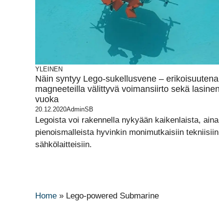
YLEINEN
Näin syntyy Lego-sukellusvene – erikoisuutena
magneeteilla välittyvä voimansiirto sekä lasine
vuoka
20.12.2020
AdminSB
Legoista voi rakennella nykyään kaikenlaista, aina
pienoismalleista hyvinkin monimutkaisiin tekniisiin
sähkölaitteisiin.
Home
»
Lego-powered Submarine