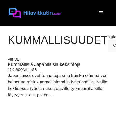
Siirry
sisältöön
Valikko
KUMMALLISUUDET
Kate
VIIHDE
Kummallisia Japanilaisia keksintöjä
17.9.2009
AdminSB
Japanilaiset ovat tunnettuja siitä kuinka elämää voi
helpottaa mitä kummallisimmilla keksinnöillä. Näille
hektisessä työelämässä eläville työmuurahaisille
täytyy siis olla paljon ...