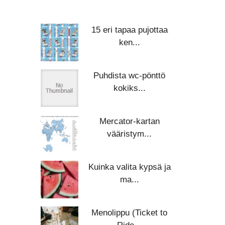
15 eri tapaa pujottaa
ken...
Puhdista wc-pönttö
kokiks...
Mercator-kartan
vääristym...
Kuinka valita kypsä ja
ma...
Menolippu (Ticket to