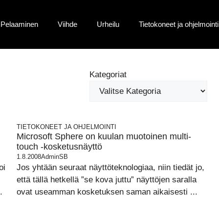
Pelaaminen
Viihde
Urheilu
Tietokoneet ja ohjelmointi
Kategoriat
TIETOKONEET JA OHJELMOINTI
Microsoft Sphere on kuulan muotoinen multi-
touch -kosketusnäyttö
1.8.2008
AdminSB
oi
Jos yhtään seuraat näyttöteknologiaa, niin tiedät jo,
.
että tällä hetkellä ”se kova juttu” näyttöjen saralla
.
ovat useamman kosketuksen saman aikaisesti ...