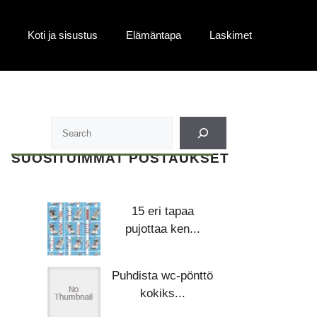
Koti ja sisustus
Elämäntapa
Laskimet
SUOSITUIMMAT POSTAUKSET
15 eri tapaa
pujottaa ken...
Puhdista wc-pönttö
kokiks...