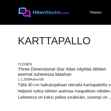
Siirry
sisältöön
Yleinen
KARTTAPALLO
YLEINEN
Three Dimensional Star Atlas näyttää tähtien
asemat suhteessa Maahan
1.1.2009
AdminSB
Tällä 40 cm halkaisijaltaan olevalla karttapallolla v
helposti tutkia tähtien asemaa maapalloon nähden
Laitteessa on kaksi palloa sisäkkäin, sisempi on ..