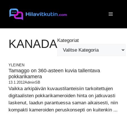
Siirry
sisältöön
Valikko
KANADA
Kategoriat
YLEINEN
Tamaggo on 360-asteen kuvia tallentava
pokkarikamera
13.1.2012
AdminSB
Vaikka arkipäivän kuvaustilanteisiin tarkoitettujen
digitaalisten pokkarikameroiden hinta on jatkuvasti
laskenut, laadun parantuessa saman aikaisesti, niin
kompakti kameroiden peruskonsepti on kuitenkin ...