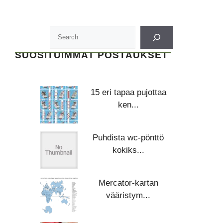
SUOSITUIMMAT POSTAUKSET
15 eri tapaa pujottaa
ken...
Puhdista wc-pönttö
kokiks...
Mercator-kartan
vääristym...