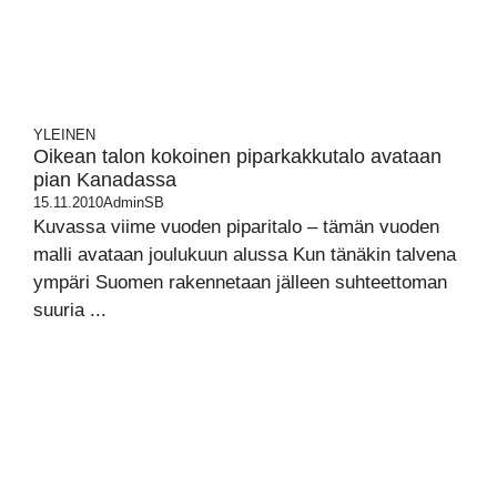
YLEINEN
Oikean talon kokoinen piparkakkutalo avataan
pian Kanadassa
15.11.2010
AdminSB
Kuvassa viime vuoden piparitalo – tämän vuoden
malli avataan joulukuun alussa Kun tänäkin talvena
ympäri Suomen rakennetaan jälleen suhteettoman
suuria ...