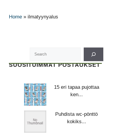
Home
»
ilmatyynyalus
SUOSITUIMMAT POSTAUKSET
15 eri tapaa pujottaa
ken...
Puhdista wc-pönttö
kokiks...