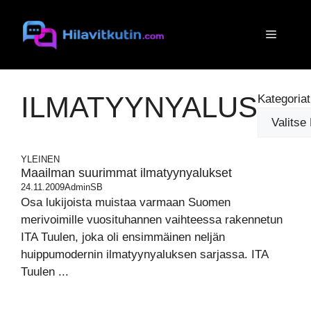
Siirry
sisältöön
Valikko
ILMATYYNYALUS
Kategoriat
YLEINEN
Maailman suurimmat ilmatyynyalukset
24.11.2009
AdminSB
Osa lukijoista muistaa varmaan Suomen
merivoimille vuosituhannen vaihteessa rakennetun
ITA Tuulen, joka oli ensimmäinen neljän
huippumodernin ilmatyynyaluksen sarjassa. ITA
Tuulen ...