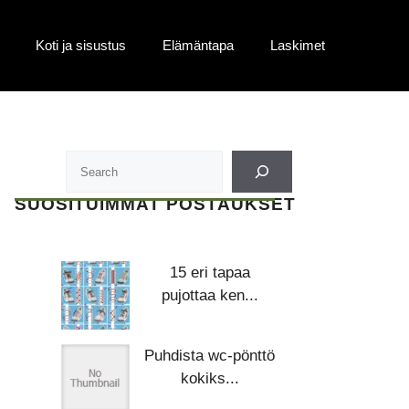
Koti ja sisustus
Elämäntapa
Laskimet
SUOSITUIMMAT POSTAUKSET
15 eri tapaa
pujottaa ken...
Puhdista wc-pönttö
kokiks...