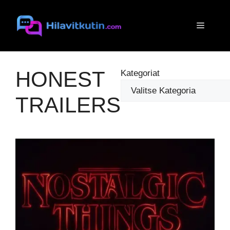
Siirry
sisältöön
Valikko
HONEST
Kategoriat
TRAILERS