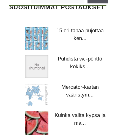
SUOSITUIMMAT POSTAUKSET
15 eri tapaa pujottaa
ken...
Puhdista wc-pönttö
kokiks...
Mercator-kartan
vääristym...
Kuinka valita kypsä ja
ma...