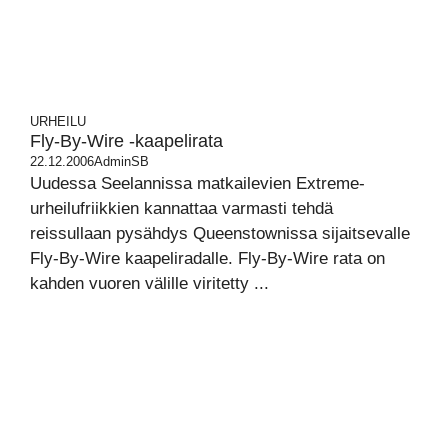
URHEILU
Fly-By-Wire -kaapelirata
22.12.2006
AdminSB
Uudessa Seelannissa matkailevien Extreme-
urheilufriikkien kannattaa varmasti tehdä
reissullaan pysähdys Queenstownissa sijaitsevalle
Fly-By-Wire kaapeliradalle. Fly-By-Wire rata on
kahden vuoren välille viritetty ...