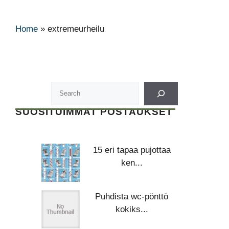
Home
»
extremeurheilu
SUOSITUIMMAT POSTAUKSET
15 eri tapaa pujottaa
ken...
Puhdista wc-pönttö
kokiks...