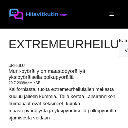
Siirry
sisältöön
Valikko
EXTREMEURHEILU
Kate
URHEILU
Muni-pyöräily on maastopyöräilyä
yksipyöräisellä polkupyörällä
29.7.2008
AdminSB
Kaliforniasta, tuolta extremeurheilulajien mekasta
kuuluu jälleen kummia. Tällä kertaa Länsirannikon
huimapäät ovat keksineet, kuinka
maastopyöräilystä ja yksipyöräisellä polkupyörällä
ajamisesta voidaan ...