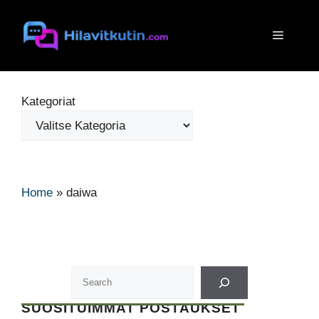
Siirry
sisältöön
Valikko
Kategoriat
Home
»
daiwa
SUOSITUIMMAT POSTAUKSET