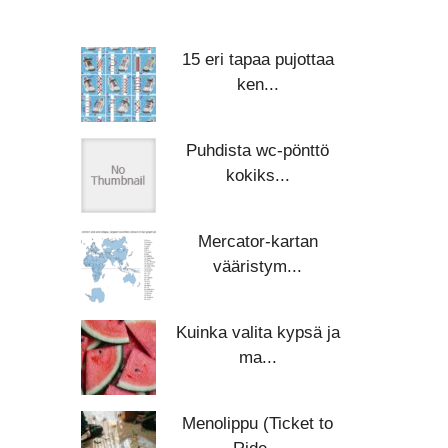
15 eri tapaa pujottaa
ken...
Puhdista wc-pönttö
kokiks...
Mercator-kartan
vääristym...
Kuinka valita kypsä ja
ma...
Menolippu (Ticket to