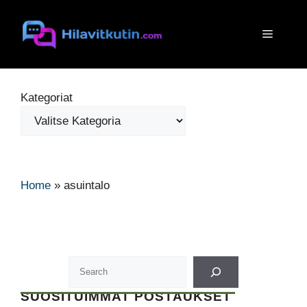
Siirry
sisältöön
Valikko
Kategoriat
Home
»
asuintalo
SUOSITUIMMAT POSTAUKSET