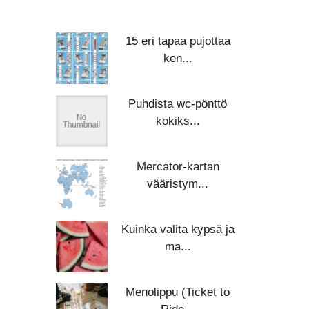
15 eri tapaa pujottaa
ken...
Puhdista wc-pönttö
kokiks...
Mercator-kartan
vääristym...
Kuinka valita kypsä ja
ma...
Menolippu (Ticket to