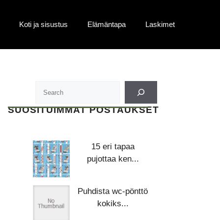
Koti ja sisustus
Elämäntapa
Laskimet
SUOSITUIMMAT POSTAUKSET
15 eri tapaa
pujottaa ken...
Puhdista wc-pönttö
kokiks...