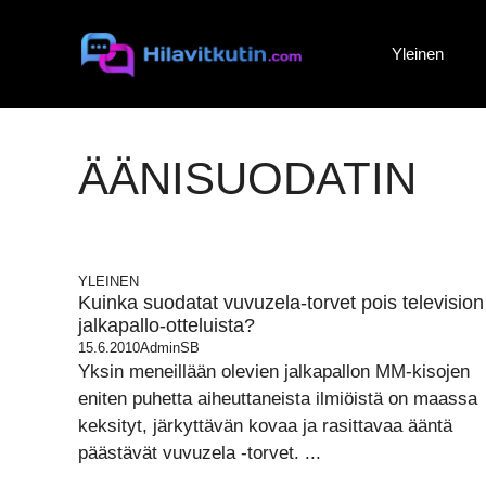
Siirry
sisältöön
Yleinen
ÄÄNISUODATIN
YLEINEN
Kuinka suodatat vuvuzela-torvet pois television
jalkapallo-otteluista?
15.6.2010
AdminSB
Yksin meneillään olevien jalkapallon MM-kisojen
eniten puhetta aiheuttaneista ilmiöistä on maassa
keksityt, järkyttävän kovaa ja rasittavaa ääntä
päästävät vuvuzela -torvet. ...