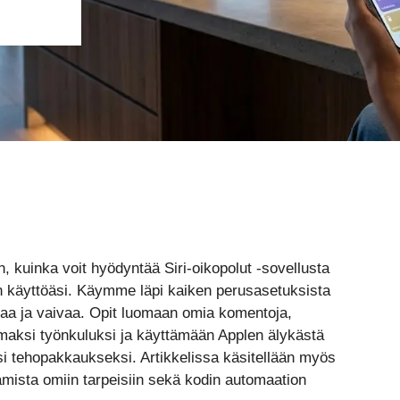
n, kuinka voit hyödyntää Siri-oikopolut -sovellusta
in käyttöäsi. Käymme läpi kaiken perusasetuksista
kaa ja vaivaa. Opit luomaan omia komentoja,
maksi työnkuluksi ja käyttämään Applen älykästä
ksi tehopakkaukseksi. Artikkelissa käsitellään myös
mista omiin tarpeisiin sekä kodin automaation