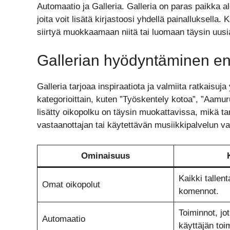
Automaatio ja Galleria. Galleria on paras paikka aloi
joita voit lisätä kirjastoosi yhdellä painalluksella.
siirtyä muokkaamaan niitä tai luomaan täysin uusi
Gallerian hyödyntäminen en
Galleria tarjoaa inspiraatiota ja valmiita ratkaisuja 
kategorioittain, kuten ”Työskentely kotoa”, ”Aamuru
lisätty oikopolku on täysin muokattavissa, mikä tar
vastaanottajan tai käytettävän musiikkipalvelun 
Ominaisuus
Kaikki tallen
Omat oikopolut
komennot.
Toiminnot, jo
Automaatio
käyttäjän toi