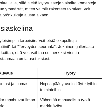
ttelijalle, sillä sieltä löytyy satoja valmiita komentoja,
 Kun ymmärrät, miten valmiit rakenteet toimivat, voit
a työnkulkuja alusta alkaen.
siaskelina
yleisimpiin tarpeisiin. Voit etsiä oikopolkuja
tiinit” tai ”Terveyden seuranta”. Jokainen galleriasta
koittaa, että voit vaihtaa esimerkiksi viestin
vastaamaan omia asetuksiasi.
Kuvaus
Hyöty
tamasi ja luomasi
Nopea pääsy usein käytettyihin
toimintoihin.
tka tapahtuvat ilman
Vähentää manuaalista työtä
mia.
merkittävästi.