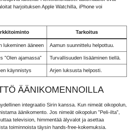
loitat harjoituksen Apple Watchilla, iPhone voi
rkkitoiminto
Tarkoitus
n lukeminen ääneen
Aamun suunnittelu helpottuu.
ys ”Olen ajamassa”
Turvallisuuden lisääminen tiellä.
men käynnistys
Arjen luksusta helposti.
YTTÖ ÄÄNIKOMENNOILLA
ydellinen integraatio Sirin kanssa. Kun nimeät oikopolun,
nistama äänikomento. Jos nimeät oikopolun ”Peli-ilta”,
mmuttaa television, himmentää älyvalot ja asettaa
sta toiminnoista täysin hands-free-kokemuksia.