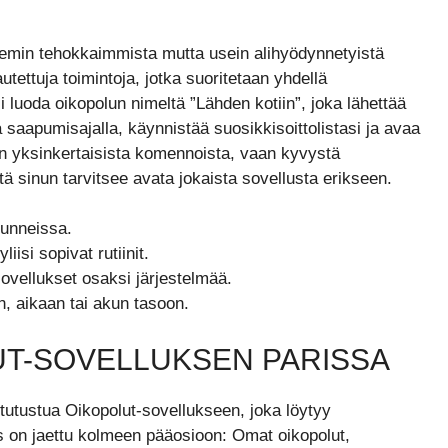
teemin tehokkaimmista mutta usein alihyödynnetyistä
utettuja toimintoja, jotka suoritetaan yhdellä
 luoda oikopolun nimeltä ”Lähden kotiin”, joka lähettää
la saapumisajalla, käynnistää suosikkisoittolistasi ja avaa
ain yksinkertaisista komennoista, vaan kyvystä
tä sinun tarvitsee avata jokaista sovellusta erikseen.
kunneissa.
isi sopivat rutiinit.
ovellukset osaksi järjestelmää.
n, aikaan tai akun tasoon.
UT-SOVELLUKSEN PARISSA
utustua Oikopolut-sovellukseen, joka löytyy
s on jaettu kolmeen pääosioon: Omat oikopolut,