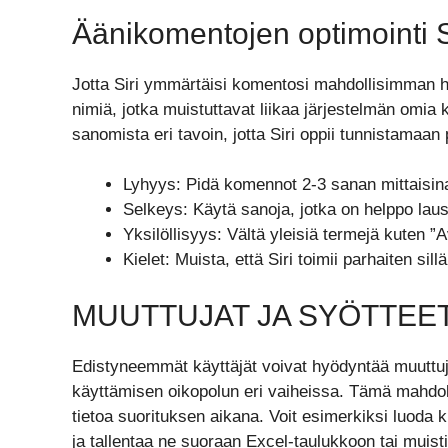
Äänikomentojen optimointi Si
Jotta Siri ymmärtäisi komentosi mahdollisimman hyvi
nimiä, jotka muistuttavat liikaa järjestelmän omi
sanomista eri tavoin, jotta Siri oppii tunnistamaan 
Lyhyys: Pidä komennot 2-3 sanan mittaisin
Selkeys: Käytä sanoja, jotka on helppo laus
Yksilöllisyys: Vältä yleisiä termejä kuten ”
Kielet: Muista, että Siri toimii parhaiten sill
MUUTTUJAT JA SYÖTTEE
Edistyneemmät käyttäjät voivat hyödyntää muuttujia 
käyttämisen oikopolun eri vaiheissa. Tämä mahdoll
tietoa suorituksen aikana. Voit esimerkiksi luoda
ja tallentaa ne suoraan Excel-taulukkoon tai muist