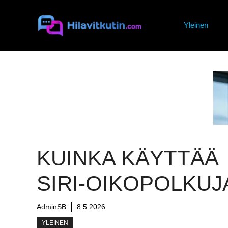
Siirry
sisältöön
Yleinen
KUINKA KÄYTTÄÄ
SIRI-OIKOPOLKUJ
AdminSB
8.5.2026
YLEINEN