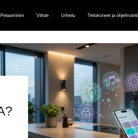
Pelaaminen
Viihde
Urheilu
Tietokoneet ja ohjelmointi
A?