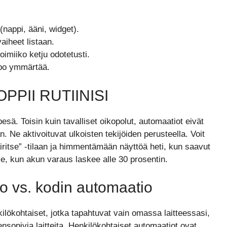
(nappi, ääni, widget).
aiheet listaan.
oimiiko ketju odotetusti.
ppo ymmärtää.
PPII RUTIINISI
sä. Toisin kuin tavalliset oikopolut, automaatiot eivät
Ne aktivoituvat ulkoisten tekijöiden perusteella. Voit
ritse” -tilaan ja himmentämään näyttöä heti, kun saavut
le, kun akun varaus laskee alle 30 prosentin.
o vs. kodin automaatio
lökohtaiset, jotka tapahtuvat vain omassa laitteessasi,
nsopivia laitteita. Henkilökohtaiset automaatiot ovat