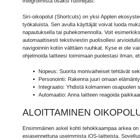
integroimista osaksi rutiinejasi.
Siri-oikopolut (Shortcuts) on yksi Applen ekosys
työkaluista. Sen avulla käyttäjät voivat luoda muka
napautuksella tai puhekomennolla. Voit esimerkiksi
automaattisesti tekstiviestin puolisollesi arvioidul
navigoinnin kotiin välttäen ruuhkat. Kyse ei ole v
ohjelmoida laitteesi toimimaan puolestasi ilman, et
Nopeus: Suorita monivaiheiset tehtävät se
Personointi: Rakenna juuri omaan elämäntyyli
Integraatio: Yhdistä kolmannen osapuolen s
Automaatio: Anna laitteen reagoida paikkaa
ALOITTAMINEN OIKOPOL
Ensimmäinen askel kohti tehokkaampaa arkea on t
esiasennettuna useimmista iOS-laitteista. Sovellu