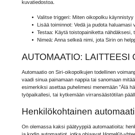
kuvatiedostoa.
Valitse triggeri: Miten oikopolku käynnistyy 
Lisää toiminnot: Vedä ja pudota haluamasi v
Testaa: Käytä toistopainiketta nähdäksesi, t
Nimeä: Anna selkeä nimi, jota Sirin on hel
AUTOMAATIO: LAITTEESI O
Automaatio on Siri-oikopolkujen todellinen voimanpe
vaadi sinua painamaan nappia tai sanomaan mitään. 
esimerkiksi asettaa puhelimesi menemään ”Älä häi
työpaikallesi, tai kytkemään virransäästötilan pääl
Henkilökohtainen automaati
On olemassa kaksi päätyyppiä automaatioita: henki
ja kodin automaatiot, jotka ohjaavat HomeKit-yhtee