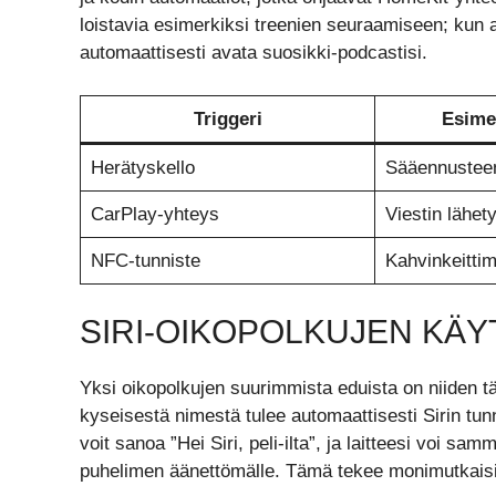
loistavia esimerkiksi treenien seuraamiseen; kun a
automaattisesti avata suosikki-podcastisi.
Triggeri
Esime
Herätyskello
Sääennustee
CarPlay-yhteys
Viestin lähet
NFC-tunniste
Kahvinkeitti
SIRI-OIKOPOLKUJEN KÄ
Yksi oikopolkujen suurimmista eduista on niiden tä
kyseisestä nimestä tulee automaattisesti Sirin tun
voit sanoa ”Hei Siri, peli-ilta”, ja laitteesi voi sa
puhelimen äänettömälle. Tämä tekee monimutkaisi