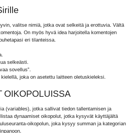
rille
n, valitse nimiä, jotka ovat selkeitä ja erottuvia. Vältä
a komentoja. On myös hyvä idea harjoitella komentojen
puhetapasi eri tilanteissa.
a.
ua selkeästi.
Avaa sovellus”.
ä kielellä, joka on asetettu laitteen oletuskieleksi.
T OIKOPOLUISSA
(variables), jotka sallivat tiedon tallentamisen ja
istaa dynaamiset oikopolut, jotka kysyvät käyttäjältä
 kuluseuranta-oikopolun, joka kysyy summan ja kategorian
iinpanoon.