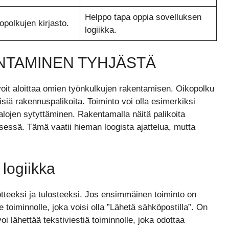
Helppo tapa oppia sovelluksen
opolkujen kirjasto.
logiikka.
NTAMINEN TYHJÄSTÄ
 voit aloittaa omien työnkulkujen rakentamisen. Oikopolku
isiä rakennuspalikoita. Toiminto voi olla esimerkiksi
alojen sytyttäminen. Rakentamalla näitä palikoita
yksessä. Tämä vaatii hieman loogista ajattelua, mutta
 logiikka
syötteeksi ja tulosteeksi. Jos ensimmäinen toiminto on
 toiminnolle, joka voisi olla ”Lähetä sähköpostilla”. On
oi lähettää tekstiviestiä toiminnolle, joka odottaa