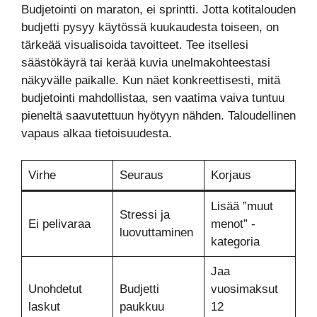
Budjetointi on maraton, ei sprintti. Jotta kotitalouden
budjetti pysyy käytössä kuukaudesta toiseen, on
tärkeää visualisoida tavoitteet. Tee itsellesi
säästökäyrä tai kerää kuvia unelmakohteestasi
näkyvälle paikalle. Kun näet konkreettisesti, mitä
budjetointi mahdollistaa, sen vaatima vaiva tuntuu
pieneltä saavutettuun hyötyyn nähden. Taloudellinen
vapaus alkaa tietoisuudesta.
Virhe
Seuraus
Korjaus
Lisää ”muut
Stressi ja
Ei pelivaraa
menot” -
luovuttaminen
kategoria
Jaa
Unohdetut
Budjetti
vuosimaksut
laskut
paukkuu
12