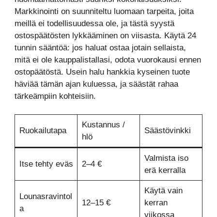
Markkinointi on suunniteltu luomaan tarpeita, joita
meillä ei todellisuudessa ole, ja tästä syystä
ostospäätösten lykkääminen on viisasta. Käytä 24
tunnin sääntöä: jos haluat ostaa jotain sellaista,
mitä ei ole kauppalistallasi, odota vuorokausi ennen
ostopäätöstä. Usein halu hankkia kyseinen tuote
häviää tämän ajan kuluessa, ja säästät rahaa
tärkeämpiin kohteisiin.
Kustannus /
Ruokailutapa
Säästövinkki
hlö
Valmista iso
Itse tehty eväs
2–4 €
erä kerralla
Käytä vain
Lounasravintol
12–15 €
kerran
a
viikossa