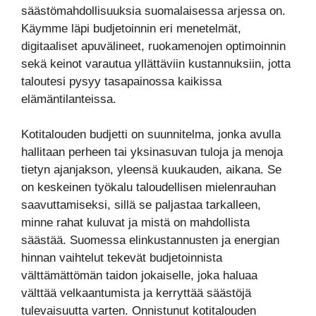
säästömahdollisuuksia suomalaisessa arjessa on.
Käymme läpi budjetoinnin eri menetelmät,
digitaaliset apuvälineet, ruokamenojen optimoinnin
sekä keinot varautua yllättäviin kustannuksiin, jotta
taloutesi pysyy tasapainossa kaikissa
elämäntilanteissa.
Kotitalouden budjetti on suunnitelma, jonka avulla
hallitaan perheen tai yksinasuvan tuloja ja menoja
tietyn ajanjakson, yleensä kuukauden, aikana. Se
on keskeinen työkalu taloudellisen mielenrauhan
saavuttamiseksi, sillä se paljastaa tarkalleen,
minne rahat kuluvat ja mistä on mahdollista
säästää. Suomessa elinkustannusten ja energian
hinnan vaihtelut tekevät budjetoinnista
välttämättömän taidon jokaiselle, joka haluaa
välttää velkaantumista ja kerryttää säästöjä
tulevaisuutta varten. Onnistunut kotitalouden