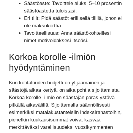
Säästöaste: Tavoittele aluksi 5–10 prosentin
säästöastetta tuloistasi.
Eri tilit: Pidä säästöt erillisellä tilillä, johon ei
ole maksukorttia.
Tavoitteellisuus: Anna säästökohteillesi
nimet motivoidaksesi itseäsi.
Korkoa korolle -ilmiön
hyödyntäminen
Kun kotitalouden budjetti on ylijäämäinen ja
säästöjä alkaa kertyä, on aika pohtia sijoittamista.
Korkoa korolle -ilmiö on säästäjän paras ystävä
pitkällä aikavälillä. Sijoittamalla säännöllisesti
esimerkiksi matalakustanteisiin indeksirahastoihin,
pienetkin kuukausisummat voivat kasvaa
merkittäväksi varallisuudeksi vuosikymmenten