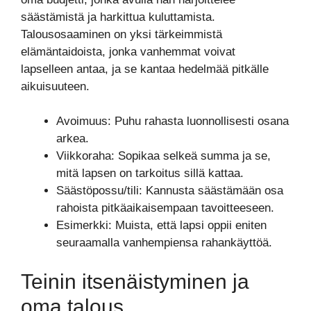
säästämistä ja harkittua kuluttamista.
Talousosaaminen on yksi tärkeimmistä
elämäntaidoista, jonka vanhemmat voivat
lapselleen antaa, ja se kantaa hedelmää pitkälle
aikuisuuteen.
Avoimuus: Puhu rahasta luonnollisesti osana
arkea.
Viikkoraha: Sopikaa selkeä summa ja se,
mitä lapsen on tarkoitus sillä kattaa.
Säästöpossu/tili: Kannusta säästämään osa
rahoista pitkäaikaisempaan tavoitteeseen.
Esimerkki: Muista, että lapsi oppii eniten
seuraamalla vanhempiensa rahankäyttöä.
Teinin itsenäistyminen ja
oma talous