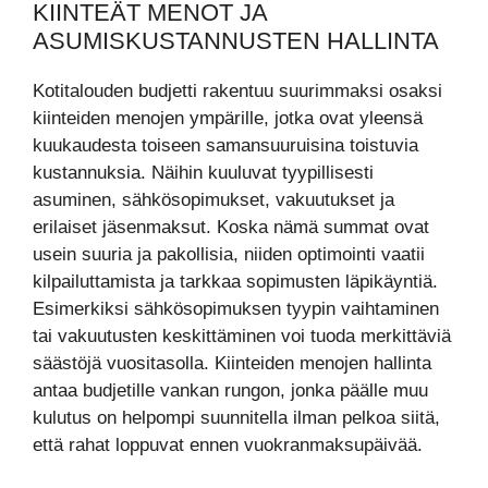
KIINTEÄT MENOT JA
ASUMISKUSTANNUSTEN HALLINTA
Kotitalouden budjetti rakentuu suurimmaksi osaksi
kiinteiden menojen ympärille, jotka ovat yleensä
kuukaudesta toiseen samansuuruisina toistuvia
kustannuksia. Näihin kuuluvat tyypillisesti
asuminen, sähkösopimukset, vakuutukset ja
erilaiset jäsenmaksut. Koska nämä summat ovat
usein suuria ja pakollisia, niiden optimointi vaatii
kilpailuttamista ja tarkkaa sopimusten läpikäyntiä.
Esimerkiksi sähkösopimuksen tyypin vaihtaminen
tai vakuutusten keskittäminen voi tuoda merkittäviä
säästöjä vuositasolla. Kiinteiden menojen hallinta
antaa budjetille vankan rungon, jonka päälle muu
kulutus on helpompi suunnitella ilman pelkoa siitä,
että rahat loppuvat ennen vuokranmaksupäivää.