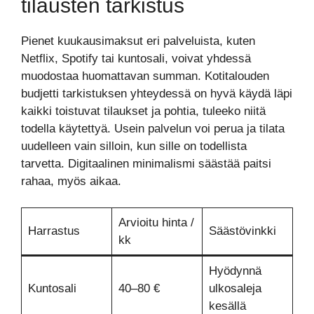
tilausten tarkistus
Pienet kuukausimaksut eri palveluista, kuten
Netflix, Spotify tai kuntosali, voivat yhdessä
muodostaa huomattavan summan. Kotitalouden
budjetti tarkistuksen yhteydessä on hyvä käydä läpi
kaikki toistuvat tilaukset ja pohtia, tuleeko niitä
todella käytettyä. Usein palvelun voi perua ja tilata
uudelleen vain silloin, kun sille on todellista
tarvetta. Digitaalinen minimalismi säästää paitsi
rahaa, myös aikaa.
Arvioitu hinta /
Harrastus
Säästövinkki
kk
Hyödynnä
Kuntosali
40–80 €
ulkosaleja
kesällä