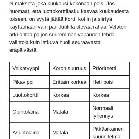
ei makseta joka kuukausi kokonaan pois. Jos
huomaat, että luottokorttilasku kasvaa kuukaudesta
toiseen, on syytä jättää kortti kotiin ja siirtyä
käyttämään vain pankkitilillä olevaa rahaa. Velaton
arki antaa paljon suuremman vapauden tehdä
valintoja kuin jatkuva huoli seuraavasta
eräpäivästä.
Velkatyyppi
Koron suuruus
Prioriteetti
Pikavippi
Erittäin korkea
Heti pois
Luottokortti
Korkea
Korkea
Normaali
Opintolaina
Matala
lyhennys
Pitkäaikainen
Asuntolaina
Matala
suunnitelma