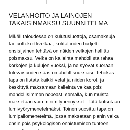
VELANHOITO JA LAINOJEN
TAKAISINMAKSU SUUNNITELMA
Mikäli taloudessa on kulutusluottoja, osamaksuja
tai luottokorttivelkaa, kotitalouden budjetti
ensisijainen tehtävä on näiden velkojen hallittu
poismaksu. Velka on kalleinta mahdollista rahaa
korkojen ja kulujen vuoksi, ja ne syövät suoraan
tulevaisuuden säästömahdollisuuksiasi. Tehokas
tapa on listata kaikki velat ja niiden korot, ja
keskittyä maksamaan kalleinta velkaa pois
mahdollisimman nopeasti samalla, kun muista
maksetaan vain minimilyhennykset. Tätä kutsutaan
lumivyörymenetelmäksi. Toinen suosittu tapa on
lumipallomenetelmä, jossa maksetaan pienin velka
ensin pois psykologisen onnistumisen tunteen