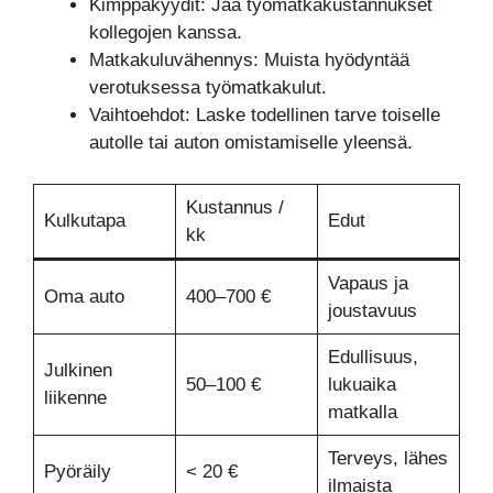
Kimppakyydit: Jaa työmatkakustannukset
kollegojen kanssa.
Matkakuluvähennys: Muista hyödyntää
verotuksessa työmatkakulut.
Vaihtoehdot: Laske todellinen tarve toiselle
autolle tai auton omistamiselle yleensä.
Kustannus /
Kulkutapa
Edut
kk
Vapaus ja
Oma auto
400–700 €
joustavuus
Edullisuus,
Julkinen
50–100 €
lukuaika
liikenne
matkalla
Terveys, lähes
Pyöräily
< 20 €
ilmaista