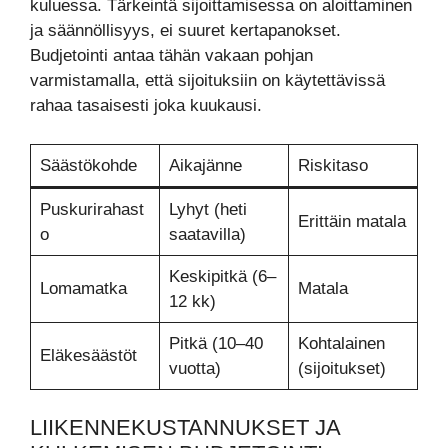
kuluessa. Tärkeintä sijoittamisessa on aloittaminen
ja säännöllisyys, ei suuret kertapanokset.
Budjetointi antaa tähän vakaan pohjan
varmistamalla, että sijoituksiin on käytettävissä
rahaa tasaisesti joka kuukausi.
Säästökohde
Aikajänne
Riskitaso
Puskurirahast
Lyhyt (heti
Erittäin matala
o
saatavilla)
Keskipitkä (6–
Lomamatka
Matala
12 kk)
Pitkä (10–40
Kohtalainen
Eläkesäästöt
vuotta)
(sijoitukset)
LIIKENNEKUSTANNUKSET JA