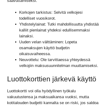
saavuttamiseksi.
Korkojen tarkistus: Selvitä velkojesi
todelliset vuosikorot.
Yhdistelylainat: Tutki mahdollisuutta yhdistää
kalliit pienlainat yhdeksi edullisemmaksi
lainaksi.
Uuden velan välttäminen: Lopeta
osamaksujen käyttö budjetin
oikaisuvaiheessa.
Neuvottelu: Ole tarvittaessa yhteydessä
velkojiin maksusuunnitelman muuttamiseksi.
Luottokorttien järkevä käyttö
Luottokortti voi olla hyödyllinen työkalu
vakuutustensa ja maksuaikansa vuoksi, mutta
kotitalouden budjetti kannalta se on riski, jos saldoa