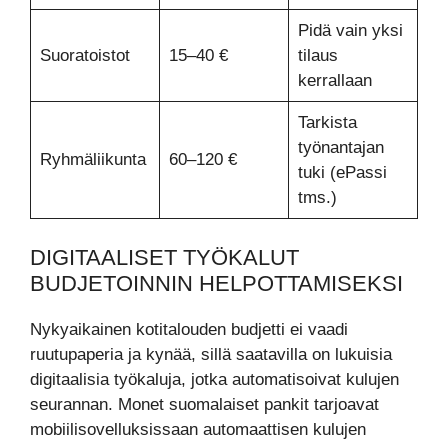
Pidä vain yksi
Suoratoistot
15–40 €
tilaus
kerrallaan
Tarkista
työnantajan
Ryhmäliikunta
60–120 €
tuki (ePassi
tms.)
DIGITAALISET TYÖKALUT
BUDJETOINNIN HELPOTTAMISEKSI
Nykyaikainen kotitalouden budjetti ei vaadi
ruutupaperia ja kynää, sillä saatavilla on lukuisia
digitaalisia työkaluja, jotka automatisoivat kulujen
seurannan. Monet suomalaiset pankit tarjoavat
mobiilisovelluksissaan automaattisen kulujen