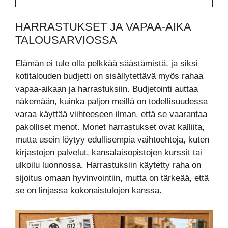
HARRASTUKSET JA VAPAA-AIKA
TALOUSARVIOSSA
Elämän ei tule olla pelkkää säästämistä, ja siksi
kotitalouden budjetti on sisällytettävä myös rahaa
vapaa-aikaan ja harrastuksiin. Budjetointi auttaa
näkemään, kuinka paljon meillä on todellisuudessa
varaa käyttää viihteeseen ilman, että se vaarantaa
pakolliset menot. Monet harrastukset ovat kalliita,
mutta usein löytyy edullisempia vaihtoehtoja, kuten
kirjastojen palvelut, kansalaisopistojen kurssit tai
ulkoilu luonnossa. Harrastuksiin käytetty raha on
sijoitus omaan hyvinvointiin, mutta on tärkeää, että
se on linjassa kokonaistulojen kanssa.