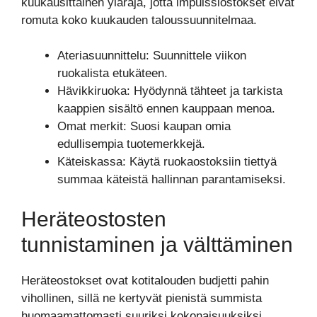
kuukausittainen yläraja, jotta impulssiostokset eivät
romuta koko kuukauden taloussuunnitelmaa.
Ateriasuunnittelu: Suunnittele viikon
ruokalista etukäteen.
Hävikkiruoka: Hyödynnä tähteet ja tarkista
kaappien sisältö ennen kauppaan menoa.
Omat merkit: Suosi kaupan omia
edullisempia tuotemerkkejä.
Käteiskassa: Käytä ruokaostoksiin tiettyä
summaa käteistä hallinnan parantamiseksi.
Heräteostosten
tunnistaminen ja välttäminen
Heräteostokset ovat kotitalouden budjetti pahin
vihollinen, sillä ne kertyvät pienistä summista
huomaamattomasti suuriksi kokonaisuuksiksi.