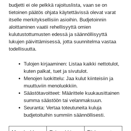
budjetti ei ole pelkkä rajoituslista, vaan se on
tietoinen päätös ohjata käytettävissä olevat varat
itselle merkityksellisiin asioihin. Budjetoinnin
aloittaminen vaatii rehellisyyttä omien
kulutustottumusten edessä ja säännöllisyyttä
lukujen päivittämisessä, jotta suunnitelma vastaa
todellisuutta.
Tulojen kirjaaminen: Listaa kaikki nettotulot,
kuten palkat, tuet ja sivutulot.
Menojen luokittelu: Jaa kulut kiinteisiin ja
muuttuviin menoluokkiin.
Säästötavoitteet: Määrittele kuukausittainen
summa säästöön tai velanmaksuun.
Seuranta: Vertaa toteutuneita kuluja
budjetoituihin summiin säännöllisesti.