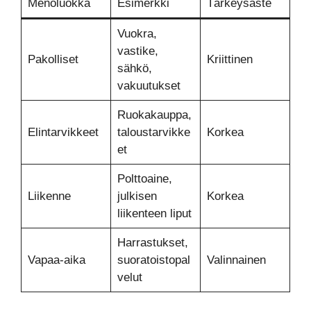
Menoluokka
Esimerkki
Tärkeysaste
Vuokra,
vastike,
Pakolliset
Kriittinen
sähkö,
vakuutukset
Ruokakauppa,
Elintarvikkeet
taloustarvikke
Korkea
et
Polttoaine,
Liikenne
julkisen
Korkea
liikenteen liput
Harrastukset,
Vapaa-aika
suoratoistopal
Valinnainen
velut