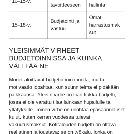
10–15-v.
tavoitteeseen
hallinta
Omat
Budjetointi ja
15–18-v.
harrastusmak
vastuu
sut
YLEISIMMÄT VIRHEET
BUDJETOINNISSA JA KUINKA
VÄLTTÄÄ NE
Monet aloittavat budjetoinnin innolla, mutta
motivaatio lopahtaa, kun suunnitelma ei pidäkään
paikkaansa. Yleisin virhe on liian tiukka budjetti,
jossa ei ole varattu tilaa lainkaan hupailulle tai
yllätyksille. Toinen virhe on unohtaa epäsäännölliset
kulut, kuten kerran vuodessa tulevat
vakuutusmaksut. Kotitalouden budjetti on oltava
realistinen ja joustava; se on työkalu, jonka on