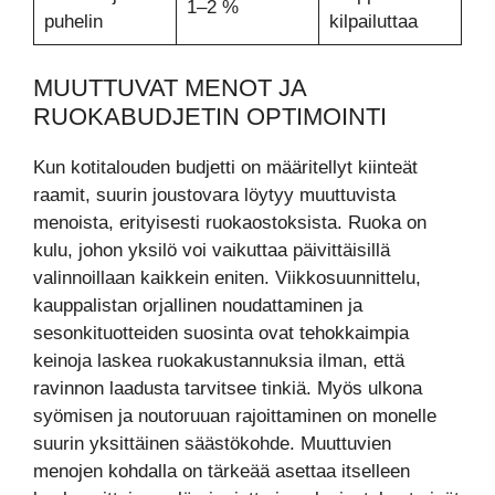
1–2 %
puhelin
kilpailuttaa
MUUTTUVAT MENOT JA
RUOKABUDJETIN OPTIMOINTI
Kun kotitalouden budjetti on määritellyt kiinteät
raamit, suurin joustovara löytyy muuttuvista
menoista, erityisesti ruokaostoksista. Ruoka on
kulu, johon yksilö voi vaikuttaa päivittäisillä
valinnoillaan kaikkein eniten. Viikkosuunnittelu,
kauppalistan orjallinen noudattaminen ja
sesonkituotteiden suosinta ovat tehokkaimpia
keinoja laskea ruokakustannuksia ilman, että
ravinnon laadusta tarvitsee tinkiä. Myös ulkona
syömisen ja noutoruuan rajoittaminen on monelle
suurin yksittäinen säästökohde. Muuttuvien
menojen kohdalla on tärkeää asettaa itselleen