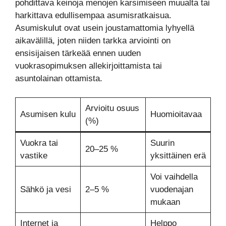
pohdittava keinoja menojen karsimiseen muualta tai
harkittava edullisempaa asumisratkaisua.
Asumiskulut ovat usein joustamattomia lyhyellä
aikavälillä, joten niiden tarkka arviointi on
ensisijaisen tärkeää ennen uuden
vuokrasopimuksen allekirjoittamista tai
asuntolainan ottamista.
Arvioitu osuus
Asumisen kulu
Huomioitavaa
(%)
Vuokra tai
Suurin
20–25 %
vastike
yksittäinen erä
Voi vaihdella
Sähkö ja vesi
2–5 %
vuodenajan
mukaan
Internet ja
Helppo