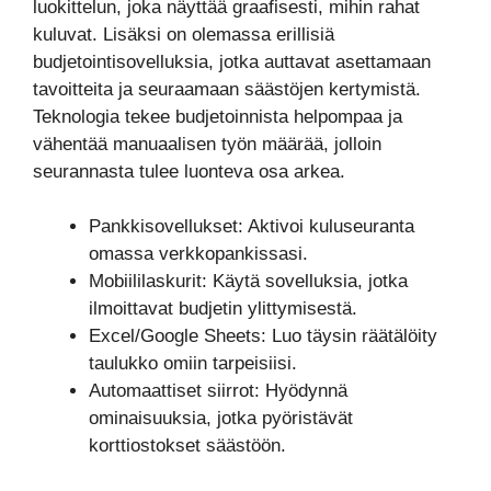
luokittelun, joka näyttää graafisesti, mihin rahat
kuluvat. Lisäksi on olemassa erillisiä
budjetointisovelluksia, jotka auttavat asettamaan
tavoitteita ja seuraamaan säästöjen kertymistä.
Teknologia tekee budjetoinnista helpompaa ja
vähentää manuaalisen työn määrää, jolloin
seurannasta tulee luonteva osa arkea.
Pankkisovellukset: Aktivoi kuluseuranta
omassa verkkopankissasi.
Mobiililaskurit: Käytä sovelluksia, jotka
ilmoittavat budjetin ylittymisestä.
Excel/Google Sheets: Luo täysin räätälöity
taulukko omiin tarpeisiisi.
Automaattiset siirrot: Hyödynnä
ominaisuuksia, jotka pyöristävät
korttiostokset säästöön.