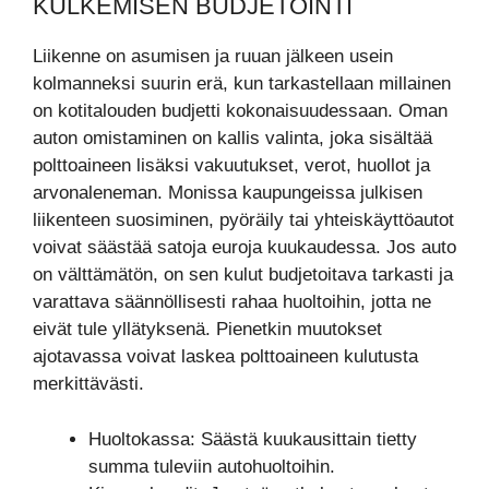
KULKEMISEN BUDJETOINTI
Liikenne on asumisen ja ruuan jälkeen usein
kolmanneksi suurin erä, kun tarkastellaan millainen
on kotitalouden budjetti kokonaisuudessaan. Oman
auton omistaminen on kallis valinta, joka sisältää
polttoaineen lisäksi vakuutukset, verot, huollot ja
arvonaleneman. Monissa kaupungeissa julkisen
liikenteen suosiminen, pyöräily tai yhteiskäyttöautot
voivat säästää satoja euroja kuukaudessa. Jos auto
on välttämätön, on sen kulut budjetoitava tarkasti ja
varattava säännöllisesti rahaa huoltoihin, jotta ne
eivät tule yllätyksenä. Pienetkin muutokset
ajotavassa voivat laskea polttoaineen kulutusta
merkittävästi.
Huoltokassa: Säästä kuukausittain tietty
summa tuleviin autohuoltoihin.