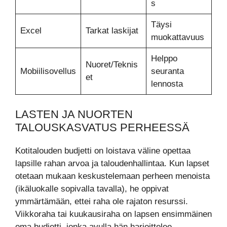
s
Täysi
Excel
Tarkat laskijat
muokattavuus
Helppo
Nuoret/Teknis
Mobiilisovellus
seuranta
et
lennosta
LASTEN JA NUORTEN
TALOUSKASVATUS PERHEESSÄ
Kotitalouden budjetti on loistava väline opettaa
lapsille rahan arvoa ja taloudenhallintaa. Kun lapset
otetaan mukaan keskustelemaan perheen menoista
(ikäluokalle sopivalla tavalla), he oppivat
ymmärtämään, ettei raha ole rajaton resurssi.
Viikkoraha tai kuukausiraha on lapsen ensimmäinen
oma budjetti, jonka avulla hän harjoittelee