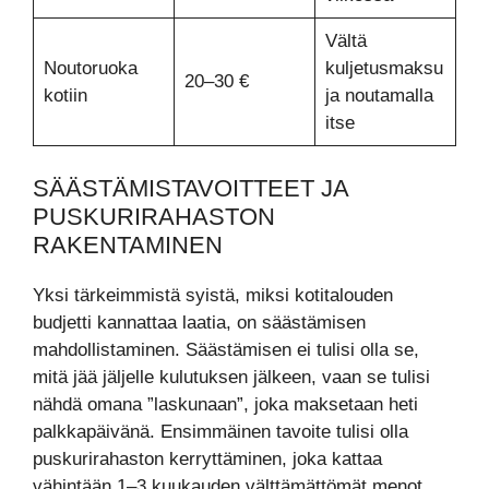
Vältä
Noutoruoka
kuljetusmaksu
20–30 €
kotiin
ja noutamalla
itse
SÄÄSTÄMISTAVOITTEET JA
PUSKURIRAHASTON
RAKENTAMINEN
Yksi tärkeimmistä syistä, miksi kotitalouden
budjetti kannattaa laatia, on säästämisen
mahdollistaminen. Säästämisen ei tulisi olla se,
mitä jää jäljelle kulutuksen jälkeen, vaan se tulisi
nähdä omana ”laskunaan”, joka maksetaan heti
palkkapäivänä. Ensimmäinen tavoite tulisi olla
puskurirahaston kerryttäminen, joka kattaa
vähintään 1–3 kuukauden välttämättömät menot.