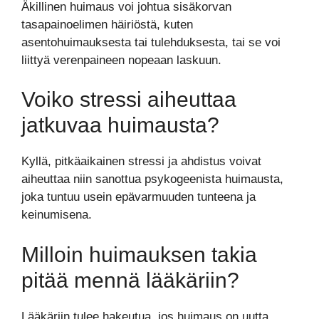
Äkillinen huimaus voi johtua sisäkorvan
tasapainoelimen häiriöstä, kuten
asentohuimauksesta tai tulehduksesta, tai se voi
liittyä verenpaineen nopeaan laskuun.
Voiko stressi aiheuttaa
jatkuvaa huimausta?
Kyllä, pitkäaikainen stressi ja ahdistus voivat
aiheuttaa niin sanottua psykogeenista huimausta,
joka tuntuu usein epävarmuuden tunteena ja
keinumisena.
Milloin huimauksen takia
pitää mennä lääkäriin?
Lääkäriin tulee hakeutua, jos huimaus on uutta,