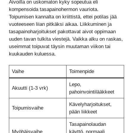
Aivoilla on uskomaton kyky sopeutua eli
kompensoida tasapainohermon vauriota.
Toipumisen kannalta on kriittistä, ettei potilas jää
vuoteeseen liian pitkäksi aikaa. Liikkuminen ja
tasapainoharjoitukset pakottavat aivot oppimaan
uuden tavan tulkita viestejä. Vaikka alku on raskas,
useimmat toipuvat täysin muutaman viikon tai
kuukauden kuluessa.
Vaihe
Toimenpide
Lepo,
Akuutti (1-3 vrk)
pahoinvointilääkkeet
Kävelyharjoitukset,
Toipumisvaihe
pään liikkeet
Tasapainolaudan
Myöhäisvaihe
käyttö, normaali