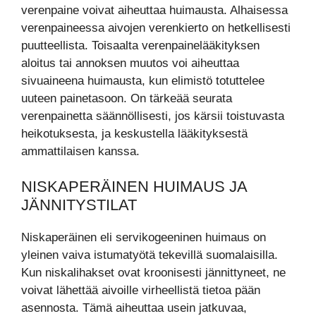
verenpaine voivat aiheuttaa huimausta. Alhaisessa
verenpaineessa aivojen verenkierto on hetkellisesti
puutteellista. Toisaalta verenpainelääkityksen
aloitus tai annoksen muutos voi aiheuttaa
sivuaineena huimausta, kun elimistö totuttelee
uuteen painetasoon. On tärkeää seurata
verenpainetta säännöllisesti, jos kärsii toistuvasta
heikotuksesta, ja keskustella lääkityksestä
ammattilaisen kanssa.
NISKAPERÄINEN HUIMAUS JA
JÄNNITYSTILAT
Niskaperäinen eli servikogeeninen huimaus on
yleinen vaiva istumatyötä tekevillä suomalaisilla.
Kun niskalihakset ovat kroonisesti jännittyneet, ne
voivat lähettää aivoille virheellistä tietoa pään
asennosta. Tämä aiheuttaa usein jatkuvaa,