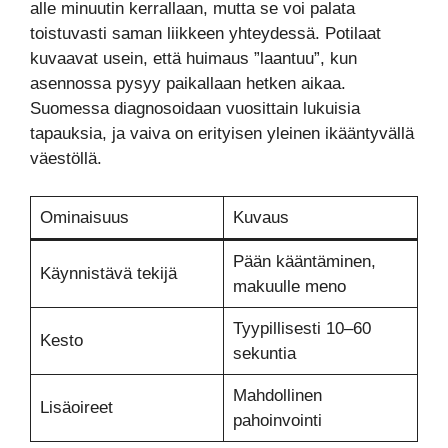
alle minuutin kerrallaan, mutta se voi palata
toistuvasti saman liikkeen yhteydessä. Potilaat
kuvaavat usein, että huimaus ”laantuu”, kun
asennossa pysyy paikallaan hetken aikaa.
Suomessa diagnosoidaan vuosittain lukuisia
tapauksia, ja vaiva on erityisen yleinen ikääntyvällä
väestöllä.
Ominaisuus
Kuvaus
Pään kääntäminen,
Käynnistävä tekijä
makuulle meno
Tyypillisesti 10–60
Kesto
sekuntia
Mahdollinen
Lisäoireet
pahoinvointi