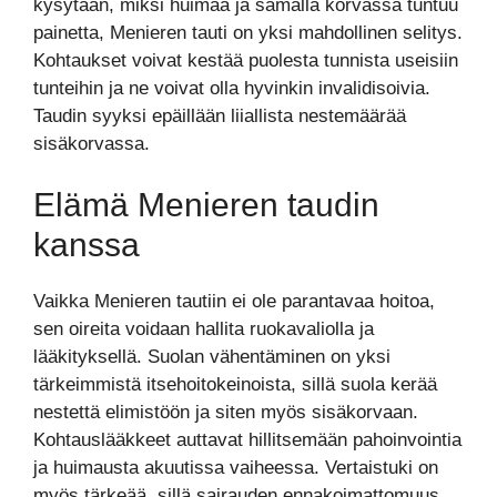
kysytään, miksi huimaa ja samalla korvassa tuntuu
painetta, Menieren tauti on yksi mahdollinen selitys.
Kohtaukset voivat kestää puolesta tunnista useisiin
tunteihin ja ne voivat olla hyvinkin invalidisoivia.
Taudin syyksi epäillään liiallista nestemäärää
sisäkorvassa.
Elämä Menieren taudin
kanssa
Vaikka Menieren tautiin ei ole parantavaa hoitoa,
sen oireita voidaan hallita ruokavaliolla ja
lääkityksellä. Suolan vähentäminen on yksi
tärkeimmistä itsehoitokeinoista, sillä suola kerää
nestettä elimistöön ja siten myös sisäkorvaan.
Kohtauslääkkeet auttavat hillitsemään pahoinvointia
ja huimausta akuutissa vaiheessa. Vertaistuki on
myös tärkeää, sillä sairauden ennakoimattomuus