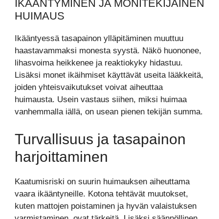
IKÄÄNTYMINEN JA MONITEKIJÄINEN
HUIMAUS
Ikääntyessä tasapainon ylläpitäminen muuttuu
haastavammaksi monesta syystä. Näkö huononee,
lihasvoima heikkenee ja reaktiokyky hidastuu.
Lisäksi monet ikäihmiset käyttävät useita lääkkeitä,
joiden yhteisvaikutukset voivat aiheuttaa
huimausta. Usein vastaus siihen, miksi huimaa
vanhemmalla iällä, on usean pienen tekijän summa.
Turvallisuus ja tasapainon
harjoittaminen
Kaatumisriski on suurin huimauksen aiheuttama
vaara ikääntyneille. Kotona tehtävät muutokset,
kuten mattojen poistaminen ja hyvän valaistuksen
varmistaminen, ovat tärkeitä. Lisäksi säännöllinen