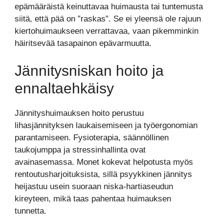
epämääräistä keinuttavaa huimausta tai tuntemusta
siitä, että pää on ”raskas”. Se ei yleensä ole rajuun
kiertohuimaukseen verrattavaa, vaan pikemminkin
häiritsevää tasapainon epävarmuutta.
Jännitysniskan hoito ja
ennaltaehkäisy
Jännityshuimauksen hoito perustuu
lihasjännityksen laukaisemiseen ja työergonomian
parantamiseen. Fysioterapia, säännöllinen
taukojumppa ja stressinhallinta ovat
avainasemassa. Monet kokevat helpotusta myös
rentoutusharjoituksista, sillä psyykkinen jännitys
heijastuu usein suoraan niska-hartiaseudun
kireyteen, mikä taas pahentaa huimauksen
tunnetta.