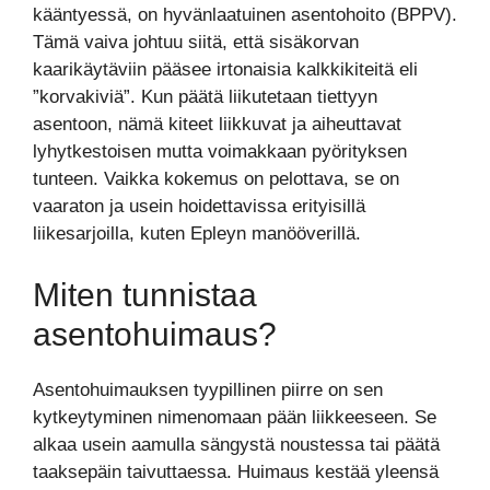
kääntyessä, on hyvänlaatuinen asentohoito (BPPV).
Tämä vaiva johtuu siitä, että sisäkorvan
kaarikäytäviin pääsee irtonaisia kalkkikiteitä eli
”korvakiviä”. Kun päätä liikutetaan tiettyyn
asentoon, nämä kiteet liikkuvat ja aiheuttavat
lyhytkestoisen mutta voimakkaan pyörityksen
tunteen. Vaikka kokemus on pelottava, se on
vaaraton ja usein hoidettavissa erityisillä
liikesarjoilla, kuten Epleyn manööverillä.
Miten tunnistaa
asentohuimaus?
Asentohuimauksen tyypillinen piirre on sen
kytkeytyminen nimenomaan pään liikkeeseen. Se
alkaa usein aamulla sängystä noustessa tai päätä
taaksepäin taivuttaessa. Huimaus kestää yleensä