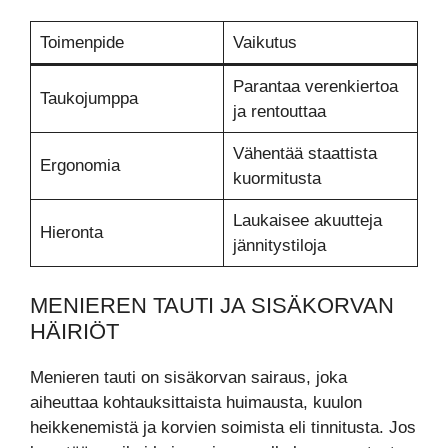
Toimenpide
Vaikutus
Parantaa verenkiertoa
Taukojumppa
ja rentouttaa
Vähentää staattista
Ergonomia
kuormitusta
Laukaisee akuutteja
Hieronta
jännitystiloja
MENIEREN TAUTI JA SISÄKORVAN
HÄIRIÖT
Menieren tauti on sisäkorvan sairaus, joka
aiheuttaa kohtauksittaista huimausta, kuulon
heikkenemistä ja korvien soimista eli tinnitusta. Jos