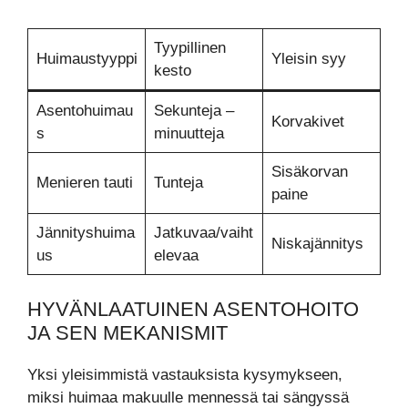
Tyypillinen
Huimaustyyppi
Yleisin syy
kesto
Asentohuimau
Sekunteja –
Korvakivet
s
minuutteja
Sisäkorvan
Menieren tauti
Tunteja
paine
Jännityshuima
Jatkuvaa/vaiht
Niskajännitys
us
elevaa
HYVÄNLAATUINEN ASENTOHOITO
JA SEN MEKANISMIT
Yksi yleisimmistä vastauksista kysymykseen,
miksi huimaa makuulle mennessä tai sängyssä