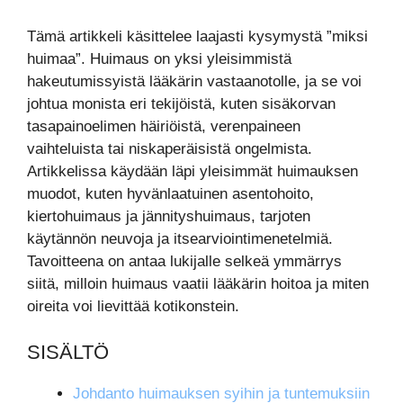
Tämä artikkeli käsittelee laajasti kysymystä ”miksi
huimaa”. Huimaus on yksi yleisimmistä
hakeutumissyistä lääkärin vastaanotolle, ja se voi
johtua monista eri tekijöistä, kuten sisäkorvan
tasapainoelimen häiriöistä, verenpaineen
vaihteluista tai niskaperäisistä ongelmista.
Artikkelissa käydään läpi yleisimmät huimauksen
muodot, kuten hyvänlaatuinen asentohoito,
kiertohuimaus ja jännityshuimaus, tarjoten
käytännön neuvoja ja itsearviointimenetelmiä.
Tavoitteena on antaa lukijalle selkeä ymmärrys
siitä, milloin huimaus vaatii lääkärin hoitoa ja miten
oireita voi lievittää kotikonstein.
SISÄLTÖ
Johdanto huimauksen syihin ja tuntemuksiin