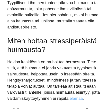
Tyypillisesti ihminen tuntee jatkuvaa huimausta tai
epävarmuutta, joka pahenee ihmisvilinässä tai
avoimilla paikoilla. Jos olet pohtinut, miksi huimaa
aina kaupassa tai juhlissa, taustalla saattaa olla
ahdistusoireisto.
Miten hoitaa stressiperäistä
huimausta?
Hoidon keskiössä on rauhoittaa hermostoa. Tieto
siitä, että huimaus ei johdu vakavasta fyysisestä
sairaudesta, helpottaa usein jo itsessään oireita.
Hengitysharjoitukset, mindfulness ja tarvittaessa
terapia voivat auttaa. On tärkeää altistaa itseään
varovasti tilanteille, joissa huimausta esiintyy, jotta
välttämiskäyttäytyminen ei rajoita
elämää
.