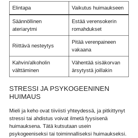
Elintapa
Vaikutus huimaukseen
Säännöllinen
Estää verensokerin
ateriarytmi
romahdukset
Pitää verenpaineen
Riittävä nesteytys
vakaana
Kahvin/alkoholin
Vähentää sisäkorvan
välttäminen
ärsytystä joillakin
STRESSI JA PSYKOGEENINEN
HUIMAUS
Mieli ja keho ovat tiiviisti yhteydessä, ja pitkittynyt
stressi tai ahdistus voivat ilmetä fyysisenä
huimauksena. Tätä kutsutaan usein
psykogeeniseksi tai toiminnalliseksi huimaukseksi.