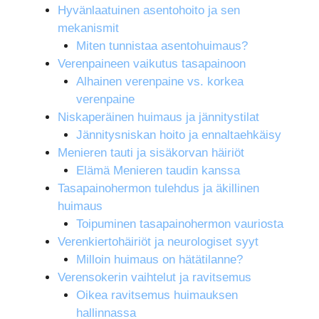
Hyvänlaatuinen asentohoito ja sen
mekanismit
Miten tunnistaa asentohuimaus?
Verenpaineen vaikutus tasapainoon
Alhainen verenpaine vs. korkea
verenpaine
Niskaperäinen huimaus ja jännitystilat
Jännitysniskan hoito ja ennaltaehkäisy
Menieren tauti ja sisäkorvan häiriöt
Elämä Menieren taudin kanssa
Tasapainohermon tulehdus ja äkillinen
huimaus
Toipuminen tasapainohermon vauriosta
Verenkiertohäiriöt ja neurologiset syyt
Milloin huimaus on hätätilanne?
Verensokerin vaihtelut ja ravitsemus
Oikea ravitsemus huimauksen
hallinnassa