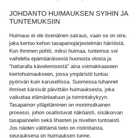
JOHDANTO HUIMAUKSEN SYIHIN JA
TUNTEMUKSIIN
Huimaus ei ole itsenäinen sairaus, vaan se on oire,
joka kertoo kehon tasapainojärjestelmän häiriöstä.
Kun ihminen pohtii, miksi huimaa, tuntemus voi
vaihdella epämääräisestä huonosta olosta ja
”hattaralla kävelemisestä” aina voimakkaaseen
kiertohuimaukseen, jossa ympäristö tuntuu
pyörivän kuin karusellissa. Suomessa tuhannet
ihmiset kärsivät päivittäin huimauksesta, joka
vaikuttaa elämänlaatuun ja toimintakykyyn.
Tasapainon ylläpitäminen on monimutkainen
prosessi, johon osallistuvat näköaisti, sisäkorvan
tasapainoelin sekä lihasten ja nivelten tuntoaisti.
Jos näiden välittämä tieto on ristiriitaista,
seurauksena on huimauksen tunne.