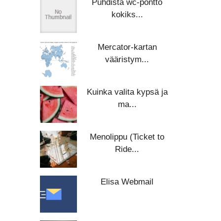
Puhdista wc-pönttö
kokiks...
Mercator-kartan
vääristym...
Kuinka valita kypsä ja
ma...
Menolippu (Ticket to
Ride...
Elisa Webmail