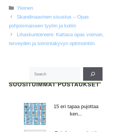
Kategoriat
Yleinen
Skandinaavinen sisustus – Opas
pohjoismaiseen tyyliin ja kotiin
Lihaskuntotreeni: Kattava opas voiman,
terveyden ja toimintakyvyn optimointiin
SUOSITUIMMAT POSTAUKSET
15 eri tapaa pujottaa
ken...