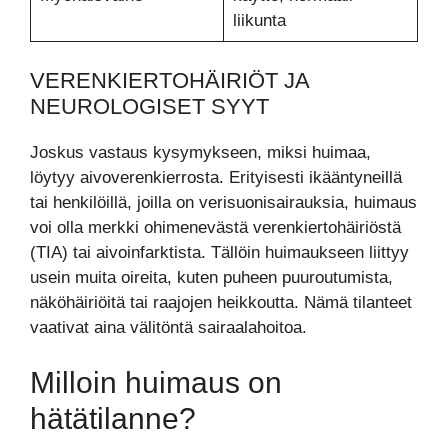
liikunta
VERENKIERTOHÄIRIÖT JA
NEUROLOGISET SYYT
Joskus vastaus kysymykseen, miksi huimaa,
löytyy aivoverenkierrosta. Erityisesti ikääntyneillä
tai henkilöillä, joilla on verisuonisairauksia, huimaus
voi olla merkki ohimenevästä verenkiertohäiriöstä
(TIA) tai aivoinfarktista. Tällöin huimaukseen liittyy
usein muita oireita, kuten puheen puuroutumista,
näköhäiriöitä tai raajojen heikkoutta. Nämä tilanteet
vaativat aina välitöntä sairaalahoitoa.
Milloin huimaus on
hätätilanne?