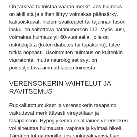
On tärkeää tunnistaa vaaran merkit. Jos huimaus
on äkillistä ja siihen liittyy voimakas päänsärky,
kaksoiskuvat, nielemisvaikeudet tai tajunnan tason
lasku, on soitettava hätänumeroon 112. Myös uusi,
voimakas huimaus yli 60-vuotiaalla, jolla on
riskitekijöitä (kuten diabetes tai tupakointi), tulee
tutkia nopeasti. Useimmiten huimaus on kuitenkin
vaaratonta, mutta neurologiset syyt on
poissuljettava ammattilaisen toimesta.
VERENSOKERIN VAIHTELUT JA
RAVITSEMUS
Ruokailutottumukset ja verensokerin tasapaino
vaikuttavat merkittävästi vireystilaan ja
tasapainoon. Hypoglykemia eli alhainen verensokeri
voi aiheuttaa huimausta, vapinaa ja kylmää hikeä.
Tämä on tuttua monille, jos ruokaväli venyy liian