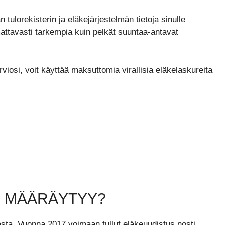
 tulorekisterin ja eläkejärjestelmän tietoja sinulle
mattavasti tarkempia kuin pelkät suuntaa-antavat
rviosi, voit käyttää maksuttomia virallisia eläkelaskureita
SE MÄÄRÄYTYY?
a. Vuonna 2017 voimaan tullut eläkeuudistus nosti