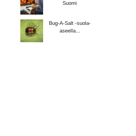
Suomi
Bug-A-Salt -suola-
aseella...