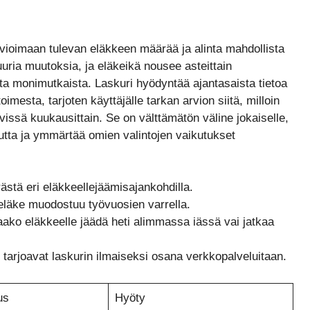
arvioimaan tulevan eläkkeen määrää ja alinta mahdollista
ria muutoksia, ja eläkeikä nousee asteittain
ta monimutkaista. Laskuri hyödyntää ajantasaista tietoa
mesta, tarjoten käyttäjälle tarkan arvion siitä, milloin
vissä kuukausittain. Se on välttämätön väline jokaiselle,
utta ja ymmärtää omien valintojen vaikutukset
stä eri eläkkeellejäämisajankohdilla.
eläke muodostuu työvuosien varrella.
ako eläkkeelle jäädä heti alimmassa iässä vai jatkaa
tarjoavat laskurin ilmaiseksi osana verkkopalveluitaan.
us
Hyöty