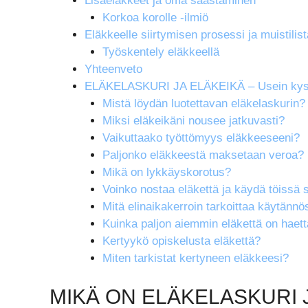
Lisäeläkkeet ja oma säästäminen
Korkoa korolle -ilmiö
Eläkkeelle siirtymisen prosessi ja muistilist
Työskentely eläkkeellä
Yhteenveto
ELÄKELASKURI JA ELÄKEIKÄ – Usein kys
Mistä löydän luotettavan eläkelaskurin?
Miksi eläkeikäni nousee jatkuvasti?
Vaikuttaako työttömyys eläkkeeseeni?
Paljonko eläkkeestä maksetaan veroa?
Mikä on lykkäyskorotus?
Voinko nostaa eläkettä ja käydä töissä
Mitä elinaikakerroin tarkoittaa käytänn
Kuinka paljon aiemmin eläkettä on haet
Kertyykö opiskelusta eläkettä?
Miten tarkistat kertyneen eläkkeesi?
MIKÄ ON ELÄKELASKURI 