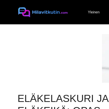
Siirry
sisältöön
Yleinen
ELÄKELASKURI JA