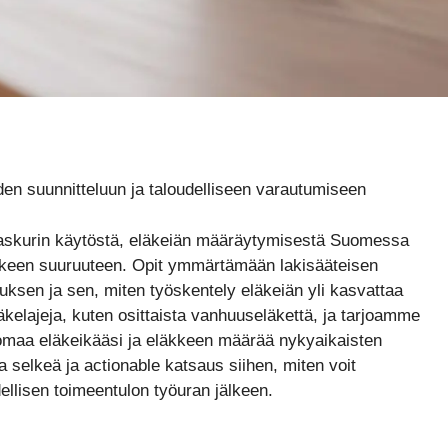
den suunnitteluun ja taloudelliseen varautumiseen
kelaskurin käytöstä, eläkeiän määräytymisestä Suomessa
 eläkkeen suuruuteen. Opit ymmärtämään lakisääteisen
ksen ja sen, miten työskentely eläkeiän yli kasvattaa
kelajeja, kuten osittaista vanhuuseläkettä, ja tarjoamme
 omaa eläkeikääsi ja eläkkeen määrää nykyaikaisten
aa selkeä ja actionable katsaus siihen, miten voit
ellisen toimeentulon työuran jälkeen.