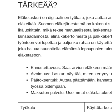
TÄRKEÄÄ?
Eläkelaskuri on digitaalinen työkalu, joka auttaa 
eläkeikää. Suomen eläkejärjestelmä on kokenut suu
ikäluokittain, mikä tekee manuaalisesta laskennas
lainsäädännöstä, elinaikakertoimesta ja palkkakertoi
työnteon voi lopettaa ja paljonko rahaa on käytettä
joka haluaa suunnitella elämänsä loppupuolen talo
eläketasoon.
Ennustettavuus: Saat arvion eläkkeen määrä
Avoimuus: Laskuri näyttää, miten kertynyt 
Päätöksentuki: Auttaa päättämään, kannatta
työssä pidempään.
Maksuton palvelu: Useimmat eläkelaitokset 
Työkalu
Käyttötarkoit