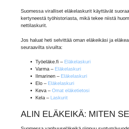
Suomessa viralliset eläkelaskurit käyttävät suoraan
kertyneestä työhistoriasta, mikä tekee niistä huo
nettilaskurit.
Jos haluat heti selvittää oman eläkeikäsi ja eläkea
seuraavilta sivuilta:
Työeläke.fi –
Eläkelaskuri
Varma –
Eläkelaskuri
Ilmarinen –
Eläkelaskuri
Elo –
Eläkelaskuri
Keva –
Omat eläketietosi
Kela –
Laskurit
ALIN ELÄKEIKÄ: MITEN 
Suomessa vanhuuseläkeikä riippuu syntymävuodest