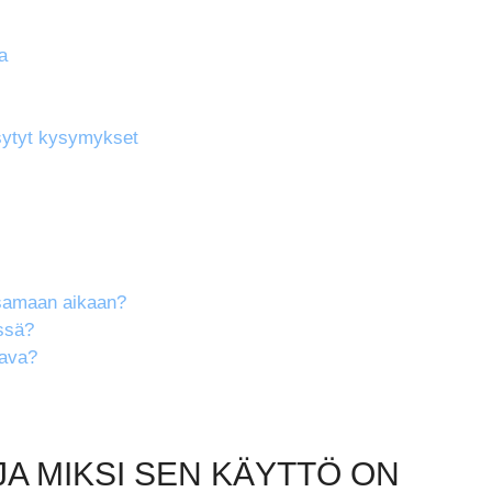
a
ytyt kysymykset
 samaan aikaan?
össä?
tava?
JA MIKSI SEN KÄYTTÖ ON