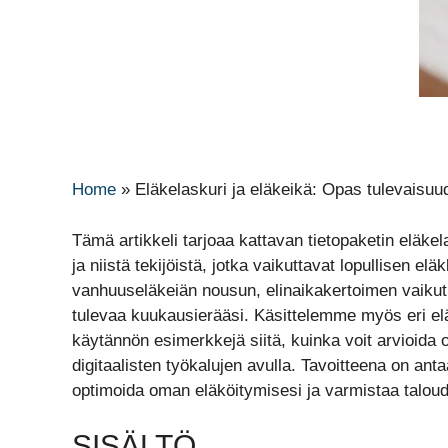
Home
»
Eläkelaskuri ja eläkeikä: Opas tulevaisuu
Tämä artikkeli tarjoaa kattavan tietopaketin elä
ja niistä tekijöistä, jotka vaikuttavat lopullisen
vanhuuseläkeiän nousun, elinaikakertoimen vaikutu
tulevaa kuukausierääsi. Käsittelemme myös eri elä
käytännön esimerkkejä siitä, kuinka voit arvioida
digitaalisten työkalujen avulla. Tavoitteena on ant
optimoida oman eläköitymisesi ja varmistaa taloud
SISÄLTÖ