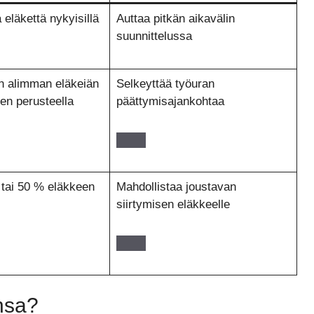
 eläkettä nykyisillä
Auttaa pitkän aikavälin
suunnittelussa
n alimman eläkeiän
Selkeyttää työuran
n perusteella
päättymisajankohtaa
tai 50 % eläkkeen
Mahdollistaa joustavan
siirtymisen eläkkeelle
onsa?