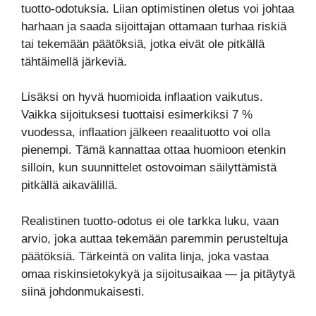
tuotto-odotuksia. Liian optimistinen oletus voi johtaa
harhaan ja saada sijoittajan ottamaan turhaa riskiä
tai tekemään päätöksiä, jotka eivät ole pitkällä
tähtäimellä järkeviä.
Lisäksi on hyvä huomioida inflaation vaikutus.
Vaikka sijoituksesi tuottaisi esimerkiksi 7 %
vuodessa, inflaation jälkeen reaalituotto voi olla
pienempi. Tämä kannattaa ottaa huomioon etenkin
silloin, kun suunnittelet ostovoiman säilyttämistä
pitkällä aikavälillä.
Realistinen tuotto-odotus ei ole tarkka luku, vaan
arvio, joka auttaa tekemään paremmin perusteltuja
päätöksiä. Tärkeintä on valita linja, joka vastaa
omaa riskinsietokykyä ja sijoitusaikaa — ja pitäytyä
siinä johdonmukaisesti.