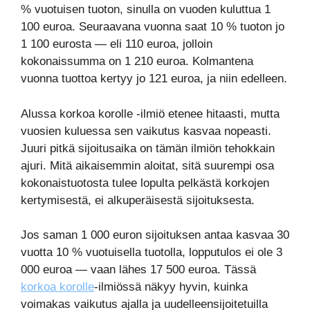
% vuotuisen tuoton, sinulla on vuoden kuluttua 1
100 euroa. Seuraavana vuonna saat 10 % tuoton jo
1 100 eurosta — eli 110 euroa, jolloin
kokonaissumma on 1 210 euroa. Kolmantena
vuonna tuottoa kertyy jo 121 euroa, ja niin edelleen.
Alussa korkoa korolle -ilmiö etenee hitaasti, mutta
vuosien kuluessa sen vaikutus kasvaa nopeasti.
Juuri pitkä sijoitusaika on tämän ilmiön tehokkain
ajuri. Mitä aikaisemmin aloitat, sitä suurempi osa
kokonaistuotosta tulee lopulta pelkästä korkojen
kertymisestä, ei alkuperäisestä sijoituksesta.
Jos saman 1 000 euron sijoituksen antaa kasvaa 30
vuotta 10 % vuotuisella tuotolla, lopputulos ei ole 3
000 euroa — vaan lähes 17 500 euroa. Tässä
korkoa korolle
-ilmiössä näkyy hyvin, kuinka
voimakas vaikutus ajalla ja uudelleensijoitetuilla