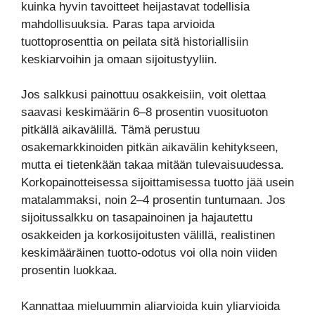
kuinka hyvin tavoitteet heijastavat todellisia
mahdollisuuksia. Paras tapa arvioida
tuottoprosenttia on peilata sitä historiallisiin
keskiarvoihin ja omaan sijoitustyyliin.
Jos salkkusi painottuu osakkeisiin, voit olettaa
saavasi keskimäärin 6–8 prosentin vuosituoton
pitkällä aikavälillä. Tämä perustuu
osakemarkkinoiden pitkän aikavälin kehitykseen,
mutta ei tietenkään takaa mitään tulevaisuudessa.
Korkopainotteisessa sijoittamisessa tuotto jää usein
matalammaksi, noin 2–4 prosentin tuntumaan. Jos
sijoitussalkku on tasapainoinen ja hajautettu
osakkeiden ja korkosijoitusten välillä, realistinen
keskimääräinen tuotto-odotus voi olla noin viiden
prosentin luokkaa.
Kannattaa mieluummin aliarvioida kuin yliarvioida