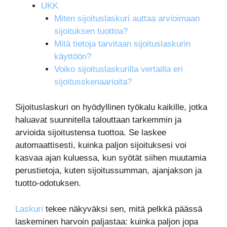
UKK
Miten sijoituslaskuri auttaa arvioimaan
sijoituksen tuottoa?
Mitä tietoja tarvitaan sijoituslaskurin
käyttöön?
Voiko sijoituslaskurilla vertailla eri
sijoitusskenaarioita?
Sijoituslaskuri on hyödyllinen työkalu kaikille, jotka
haluavat suunnitella talouttaan tarkemmin ja
arvioida sijoitustensa tuottoa. Se laskee
automaattisesti, kuinka paljon sijoituksesi voi
kasvaa ajan kuluessa, kun syötät siihen muutamia
perustietoja, kuten sijoitussumman, ajanjakson ja
tuotto-odotuksen.
Laskuri
tekee näkyväksi sen, mitä pelkkä päässä
laskeminen harvoin paljastaa: kuinka paljon jopa