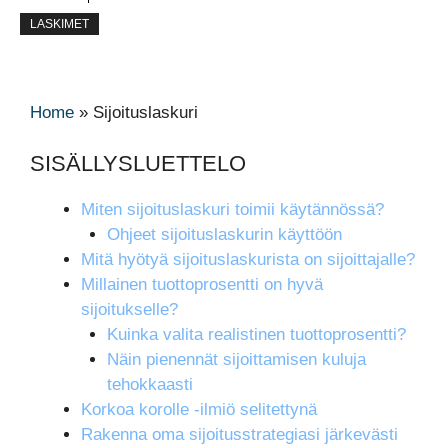
LASKIMET
Home
»
Sijoituslaskuri
SISÄLLYSLUETTELO
Miten sijoituslaskuri toimii käytännössä?
Ohjeet sijoituslaskurin käyttöön
Mitä hyötyä sijoituslaskurista on sijoittajalle?
Millainen tuottoprosentti on hyvä
sijoitukselle?
Kuinka valita realistinen tuottoprosentti?
Näin pienennät sijoittamisen kuluja
tehokkaasti
Korkoa korolle -ilmiö selitettynä
Rakenna oma sijoitusstrategiasi järkevästi