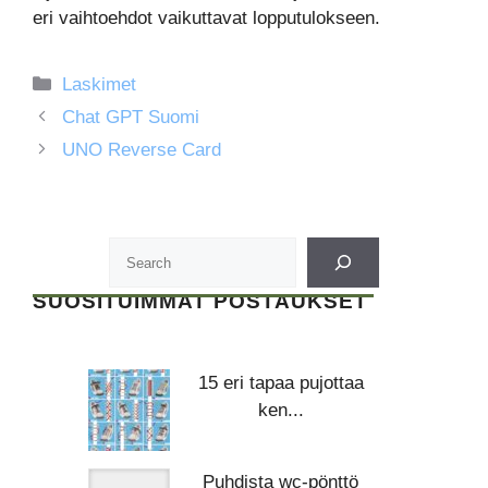
eri vaihtoehdot vaikuttavat lopputulokseen.
Kategoriat
Laskimet
Chat GPT Suomi
UNO Reverse Card
SUOSITUIMMAT POSTAUKSET
15 eri tapaa pujottaa
ken...
Puhdista wc-pönttö