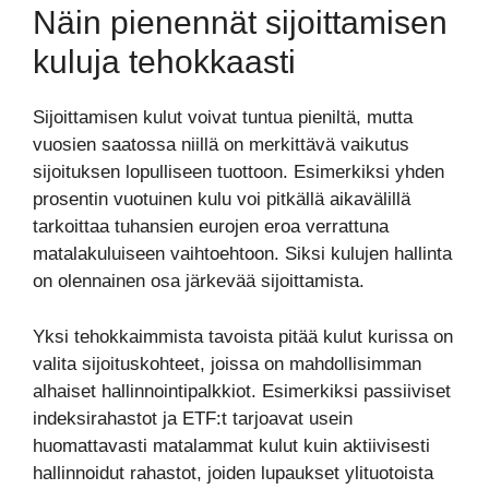
Näin pienennät sijoittamisen
kuluja tehokkaasti
Sijoittamisen kulut voivat tuntua pieniltä, mutta
vuosien saatossa niillä on merkittävä vaikutus
sijoituksen lopulliseen tuottoon. Esimerkiksi yhden
prosentin vuotuinen kulu voi pitkällä aikavälillä
tarkoittaa tuhansien eurojen eroa verrattuna
matalakuluiseen vaihtoehtoon. Siksi kulujen hallinta
on olennainen osa järkevää sijoittamista.
Yksi tehokkaimmista tavoista pitää kulut kurissa on
valita sijoituskohteet, joissa on mahdollisimman
alhaiset hallinnointipalkkiot. Esimerkiksi passiiviset
indeksirahastot ja ETF:t tarjoavat usein
huomattavasti matalammat kulut kuin aktiivisesti
hallinnoidut rahastot, joiden lupaukset ylituotoista