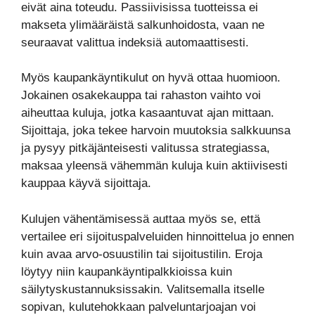
eivät aina toteudu. Passiivisissa tuotteissa ei
makseta ylimääräistä salkunhoidosta, vaan ne
seuraavat valittua indeksiä automaattisesti.
Myös kaupankäyntikulut on hyvä ottaa huomioon.
Jokainen osakekauppa tai rahaston vaihto voi
aiheuttaa kuluja, jotka kasaantuvat ajan mittaan.
Sijoittaja, joka tekee harvoin muutoksia salkkuunsa
ja pysyy pitkäjänteisesti valitussa strategiassa,
maksaa yleensä vähemmän kuluja kuin aktiivisesti
kauppaa käyvä sijoittaja.
Kulujen vähentämisessä auttaa myös se, että
vertailee eri sijoituspalveluiden hinnoittelua jo ennen
kuin avaa arvo-osuustilin tai sijoitustilin. Eroja
löytyy niin kaupankäyntipalkkioissa kuin
säilytyskustannuksissakin. Valitsemalla itselle
sopivan, kulutehokkaan palveluntarjoajan voi