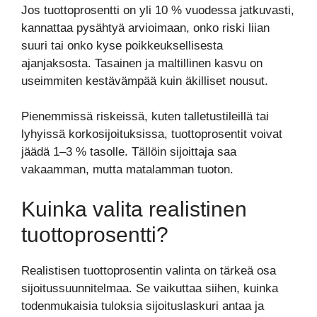
Jos tuottoprosentti on yli 10 % vuodessa jatkuvasti,
kannattaa pysähtyä arvioimaan, onko riski liian
suuri tai onko kyse poikkeuksellisesta
ajanjaksosta. Tasainen ja maltillinen kasvu on
useimmiten kestävämpää kuin äkilliset nousut.
Pienemmissä riskeissä, kuten talletustileillä tai
lyhyissä korkosijoituksissa, tuottoprosentit voivat
jäädä 1–3 % tasolle. Tällöin sijoittaja saa
vakaamman, mutta matalamman tuoton.
Kuinka valita realistinen
tuottoprosentti?
Realistisen tuottoprosentin valinta on tärkeä osa
sijoitussuunnitelmaa. Se vaikuttaa siihen, kuinka
todenmukaisia tuloksia sijoituslaskuri antaa ja