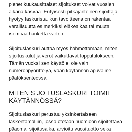
pienet kuukausittaiset sijoitukset voivat vuosien
aikana kasvaa. Erityisesti pitkäjänteinen sijoittaja
hyötyy laskurista, kun tavoitteena on rakentaa
varallisuutta esimerkiksi eläkeaikaa tai muuta
isompaa hanketta varten.
Sijoituslaskuri auttaa myös hahmottamaan, miten
sijoituskulut ja verot vaikuttavat lopputulokseen.
Tämän vuoksi sen käyttö ei ole vain
numeronpyörittelyä, vaan käytännön apuväline
päätöksenteossa.
MITEN SIJOITUSLASKURI TOIMII
KÄYTÄNNÖSSÄ?
Sijoituslaskuri perustuu yksinkertaiseen
laskentamalliin, jossa otetaan huomioon sijoitettava
pääoma, sijoitusaika, arvioitu vuosituotto sekä