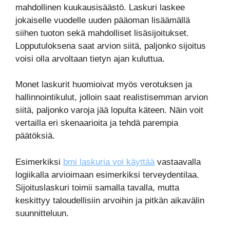
mahdollinen kuukausisäästö. Laskuri laskee
jokaiselle vuodelle uuden pääoman lisäämällä
siihen tuoton sekä mahdolliset lisäsijoitukset.
Lopputuloksena saat arvion siitä, paljonko sijoitus
voisi olla arvoltaan tietyn ajan kuluttua.
Monet laskurit huomioivat myös verotuksen ja
hallinnointikulut, jolloin saat realistisemman arvion
siitä, paljonko varoja jää lopulta käteen. Näin voit
vertailla eri skenaarioita ja tehdä parempia
päätöksiä.
Esimerkiksi
bmi laskuria voi käyttää
vastaavalla
logiikalla arvioimaan esimerkiksi terveydentilaa.
Sijoituslaskuri toimii samalla tavalla, mutta
keskittyy taloudellisiin arvoihin ja pitkän aikavälin
suunnitteluun.