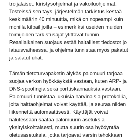
troijalaiset, kiristysohjelmat ja vakoiluohjelmat.
Testeissä sen täysi järjestelmän tarkistus kestää
keskimäärin 40 minuuttia, mikä on nopeampi kuin
monilla kilpailijoilla – esimerkiksi useiden muiden
toimijoiden tarkistusajat ylittävät tunnin.
Reaaliaikainen suojaus estää haitalliset tiedostot jo
latausvaiheessa, ja ohjelma tunnistaa myös pakatut
ja salatut uhat.
Tämän tietoturvapaketin älykäs palomuuri tarjoaa
suojaa verkon hyökkäyksiä vastaan, kuten ARP- ja
DNS-spoofingia sekä porttiskannauksia vastaan.
Palomuuri tunnistaa lukuisia harvinaisia protokollia,
joita haittaohjelmat voivat käyttää, ja seuraa niiden
liikennettä automaattisesti. Käyttäjät voivat
halutessaan säätää palomuurin asetuksia
yksityiskohtaisesti, mutta suurin osa hyödyntää
oletusasetuksia, jotka tarjoavat varsin tehokkaan