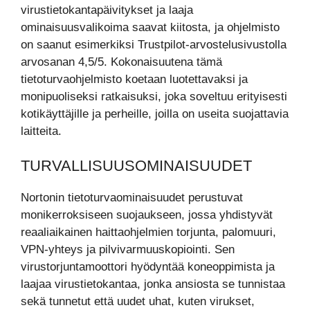
virustietokantapäivitykset ja laaja
ominaisuusvalikoima saavat kiitosta, ja ohjelmisto
on saanut esimerkiksi Trustpilot-arvostelusivustolla
arvosanan 4,5/5. Kokonaisuutena tämä
tietoturvaohjelmisto koetaan luotettavaksi ja
monipuoliseksi ratkaisuksi, joka soveltuu erityisesti
kotikäyttäjille ja perheille, joilla on useita suojattavia
laitteita.
TURVALLISUUSOMINAISUUDET
Nortonin tietoturvaominaisuudet perustuvat
monikerroksiseen suojaukseen, jossa yhdistyvät
reaaliaikainen haittaohjelmien torjunta, palomuuri,
VPN-yhteys ja pilvivarmuuskopiointi. Sen
virustorjuntamoottori hyödyntää koneoppimista ja
laajaa virustietokantaa, jonka ansiosta se tunnistaa
sekä tunnetut että uudet uhat, kuten virukset,