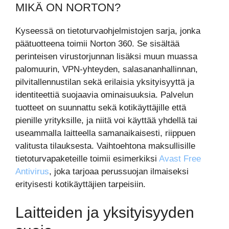
MIKÄ ON NORTON?
Kyseessä on tietoturvaohjelmistojen sarja, jonka
päätuotteena toimii Norton 360. Se sisältää
perinteisen virustorjunnan lisäksi muun muassa
palomuurin, VPN-yhteyden, salasananhallinnan,
pilvitallennustilan sekä erilaisia yksityisyyttä ja
identiteettiä suojaavia ominaisuuksia. Palvelun
tuotteet on suunnattu sekä kotikäyttäjille että
pienille yrityksille, ja niitä voi käyttää yhdellä tai
useammalla laitteella samanaikaisesti, riippuen
valitusta tilauksesta. Vaihtoehtona maksullisille
tietoturvapaketeille toimii esimerkiksi
Avast Free
Antivirus
, joka tarjoaa perussuojan ilmaiseksi
erityisesti kotikäyttäjien tarpeisiin.
Laitteiden ja yksityisyyden