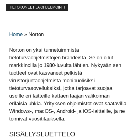
TIETOKONEET JA OHJELMOINTI
Home
»
Norton
Norton on yksi tunnetuimmista
tietoturvaohjelmistojen brändeistä. Se on ollut
markkinoilla jo 1980-luvulta lähtien. Nykyään sen
tuotteet ovat kasvaneet pelkistä
virustorjuntaohjelmista monipuolisiksi
tietoturvasovelluksiksi, jotka tarjoavat suojaa
useille eri laitteille kattaen laajan valikoiman
erilaisia uhkia. Yrityksen ohjelmistot ovat saatavilla
Windows-, macOS-, Android- ja iOS-laitteille, ja ne
toimivat vuositilauksella.
SISÄLLYSLUETTELO