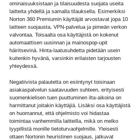
ominaisuuksistaan ja tilaisuudesta suojata useita
laitteita yhdellä ja samalla tilauksella. Esimerkiksi
Norton 360 Premiumin käyttäjät arvostavat jopa 10
laitteen suojausta, VPN-palvelua ja pimeän verkon
valvontaa. Toisaalta osa käyttäjistä on kokenut
automaattisen uusinnan ja mainospop-upit
häiritsevinä. Hinta-laatusuhdetta pidetään usein
kuitenkin hyvänä, varsinkin erilaisten tarjousten
yhteydessä.
Negatiivista palautetta on esiintynyt toisinaan
asiakaspalvelun saatavuuden suhteen, erityisesti
suomenkielisen tuen puuttuminen ilta-aikoina on
harmittanut joitakin käyttäjiä. Lisäksi osa käyttäjistä
on huomannut, että ohjelmisto voi hidastaa
toimintaa vanhemmilla laitteilla, mikä on melko
tyypillistä monille tietoturvaohjelmille. Yleisesti
ottaen Nortonin heuristinen suojaus, jatkuvat