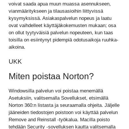
voivat saada apua muun muassa asennukseen,
vianmääritykseen ja tilausasioihin liittyvissä
kysymyksissä. Asiakaspalvelun nopeus ja laatu
ovat vaihdelleet käyttäjäkokemusten mukaan; osa
on ollut tyytyväisiä palvelun nopeuteen, kun taas
toisilla on esiintynyt pidempiä odotusaikoja ruuhka-
aikoina.
UKK
Miten poistaa Norton?
Windowsilla palvelun voi poistaa menemällä
Asetuksiin, valitsemalla Sovellukset, etsimällä
Norton 360:n listasta ja seuraamalla ohjeita. Jäljelle
jääneiden tiedostojen poistoon voi käyttää palvelun
Remove and Reinstall -työkalua. Macilla poisto
tehdään Security -sovelluksen kautta valitsemalla