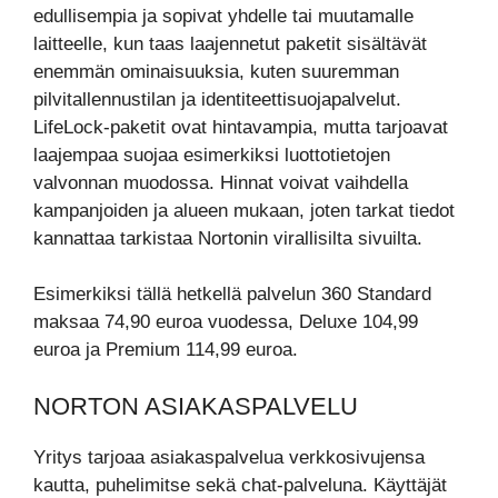
edullisempia ja sopivat yhdelle tai muutamalle
laitteelle, kun taas laajennetut paketit sisältävät
enemmän ominaisuuksia, kuten suuremman
pilvitallennustilan ja identiteettisuojapalvelut.
LifeLock-paketit ovat hintavampia, mutta tarjoavat
laajempaa suojaa esimerkiksi luottotietojen
valvonnan muodossa. Hinnat voivat vaihdella
kampanjoiden ja alueen mukaan, joten tarkat tiedot
kannattaa tarkistaa Nortonin virallisilta sivuilta.
Esimerkiksi tällä hetkellä palvelun 360 Standard
maksaa 74,90 euroa vuodessa, Deluxe 104,99
euroa ja Premium 114,99 euroa.
NORTON ASIAKASPALVELU
Yritys tarjoaa asiakaspalvelua verkkosivujensa
kautta, puhelimitse sekä chat-palveluna. Käyttäjät