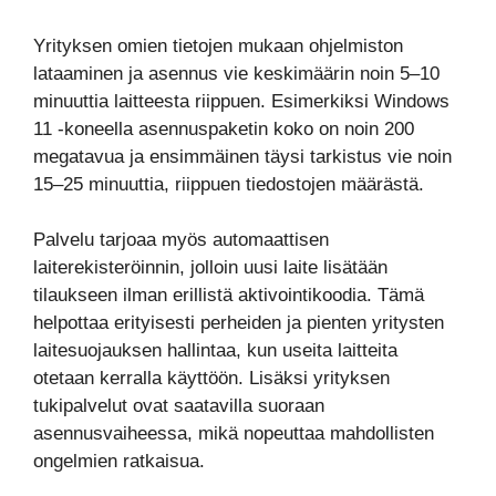
Yrityksen omien tietojen mukaan ohjelmiston
lataaminen ja asennus vie keskimäärin noin 5–10
minuuttia laitteesta riippuen. Esimerkiksi Windows
11 -koneella asennuspaketin koko on noin 200
megatavua ja ensimmäinen täysi tarkistus vie noin
15–25 minuuttia, riippuen tiedostojen määrästä.
Palvelu tarjoaa myös automaattisen
laiterekisteröinnin, jolloin uusi laite lisätään
tilaukseen ilman erillistä aktivointikoodia. Tämä
helpottaa erityisesti perheiden ja pienten yritysten
laitesuojauksen hallintaa, kun useita laitteita
otetaan kerralla käyttöön. Lisäksi yrityksen
tukipalvelut ovat saatavilla suoraan
asennusvaiheessa, mikä nopeuttaa mahdollisten
ongelmien ratkaisua.