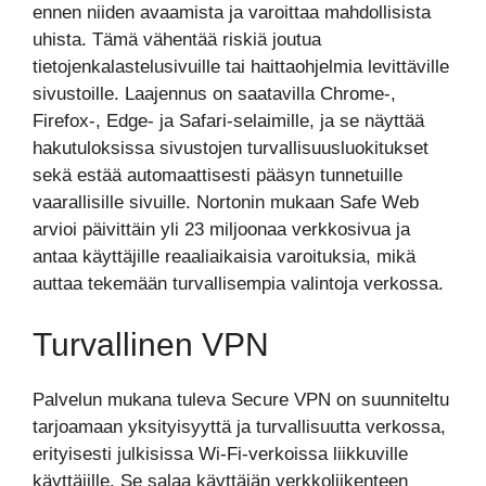
ennen niiden avaamista ja varoittaa mahdollisista
uhista. Tämä vähentää riskiä joutua
tietojenkalastelusivuille tai haittaohjelmia levittäville
sivustoille. Laajennus on saatavilla Chrome-,
Firefox-, Edge- ja Safari-selaimille, ja se näyttää
hakutuloksissa sivustojen turvallisuusluokitukset
sekä estää automaattisesti pääsyn tunnetuille
vaarallisille sivuille. Nortonin mukaan Safe Web
arvioi päivittäin yli 23 miljoonaa verkkosivua ja
antaa käyttäjille reaaliaikaisia varoituksia, mikä
auttaa tekemään turvallisempia valintoja verkossa.
Turvallinen VPN
Palvelun mukana tuleva Secure VPN on suunniteltu
tarjoamaan yksityisyyttä ja turvallisuutta verkossa,
erityisesti julkisissa Wi-Fi-verkoissa liikkuville
käyttäjille. Se salaa käyttäjän verkkoliikenteen