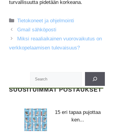
turvallisuutta pidetään korkeana.
Kategoriat
Tietokoneet ja ohjelmointi
Gmail sähköposti
Miksi reaaliaikainen vuorovaikutus on
verkkopelaamisen tulevaisuus?
SUOSITUIMMAT POSTAUKSET
15 eri tapaa pujottaa
ken...