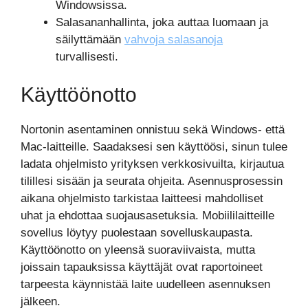
Windowsissa.
Salasananhallinta, joka auttaa luomaan ja
säilyttämään
vahvoja salasanoja
turvallisesti.
Käyttöönotto
Nortonin asentaminen onnistuu sekä Windows- että
Mac-laitteille. Saadaksesi sen käyttöösi, sinun tulee
ladata ohjelmisto yrityksen verkkosivuilta, kirjautua
tilillesi sisään ja seurata ohjeita. Asennusprosessin
aikana ohjelmisto tarkistaa laitteesi mahdolliset
uhat ja ehdottaa suojausasetuksia. Mobiililaitteille
sovellus löytyy puolestaan sovelluskaupasta.
Käyttöönotto on yleensä suoraviivaista, mutta
joissain tapauksissa käyttäjät ovat raportoineet
tarpeesta käynnistää laite uudelleen asennuksen
jälkeen.